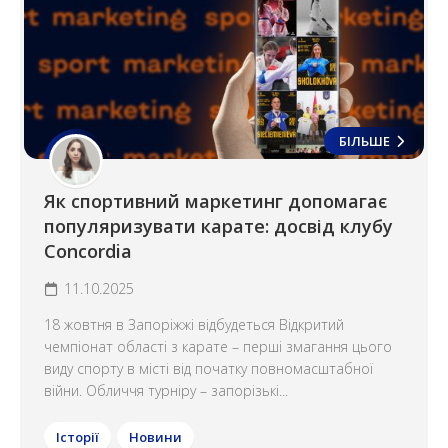
БІЛЬШЕ
Як спортивний маркетинг допомагає
популяризувати карате: досвід клубу
Concordia
11.10.2025
18 жовтня в Запоріжжі відбудеться Відкритий
чемпіонат області з карате – перші змагання цього
виду спорту в місті від початку повномасштабної
війни. Обличчя турніру – запорізькі...
Історії
Новини