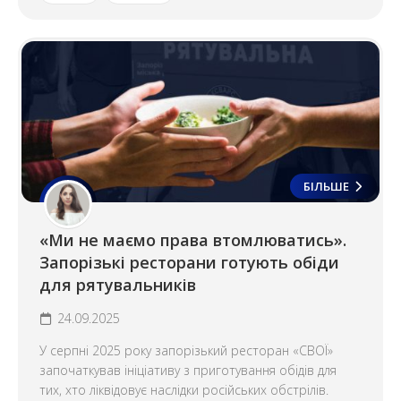
БІЛЬШЕ
«Ми не маємо права втомлюватись».
Запорізькі ресторани готують обіди
для рятувальників
24.09.2025
У серпні 2025 року запорізький ресторан «СВОЇ»
започаткував ініціативу з приготування обідів для
тих, хто ліквідовує наслідки російських обстрілів.