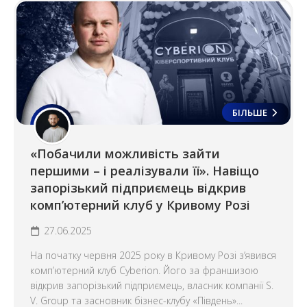
БІЛЬШЕ
«Побачили можливість зайти
першими – і реалізували її». Навіщо
запорізький підприємець відкрив
комп’ютерний клуб у Кривому Розі
27.06.2025
На початку червня 2025 року в Кривому Розі з’явився
комп’ютерний клуб Cyberion. Його за франшизою
відкрив запорізький підприємець, власник компанії S.
V. Group та засновник бізнес-клубу «Південь»...