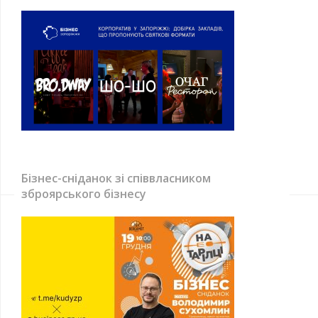
Бізнес-сніданок зі співвласником
зброярського бізнесу