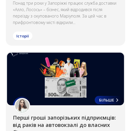
Понад три роки у Запоріжжі працює служба доставки
«Алло, Лосось» – бізнес, який відродився після
переїзду з окупованого Маріуполя. За цей час в
прифронтовому місті відкрили...
Історії
БІЛЬШЕ
Перші гроші запорізьких підприємців:
від раків на автовокзалі до власних