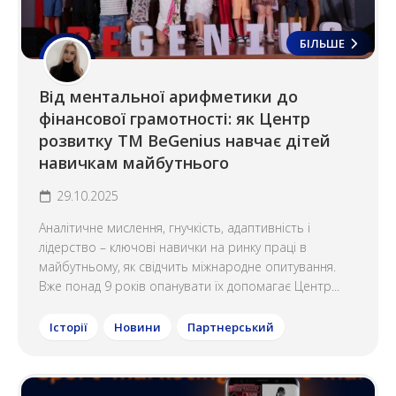
БІЛЬШЕ
Від ментальної арифметики до
фінансової грамотності: як Центр
розвитку ТМ BeGenius навчає дітей
навичкам майбутнього
29.10.2025
Аналітичне мислення, гнучкість, адаптивність і
лідерство – ключові навички на ринку праці в
майбутньому, як свідчить міжнародне опитування.
Вже понад 9 років опанувати їх допомагає Центр...
Історії
Новини
Партнерський