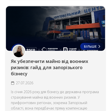
БІЛЬШЕ
Як убезпечити майно від воєнних
ризиків: гайд для запорізького
бізнесу
27.07.2026
Із січня 2026 року для бізнесу діє державна програма
страхування майна від воєнних ризиків. У
прифронтових регіонах, зокрема Запорізькій
області, вона передбачає пряму компенсацію