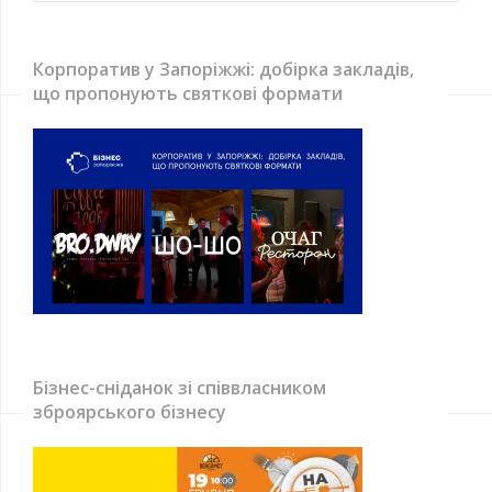
Корпоратив у Запоріжжі: добірка закладів,
що пропонують святкові формати
Бізнес-сніданок зі співвласником
зброярського бізнесу