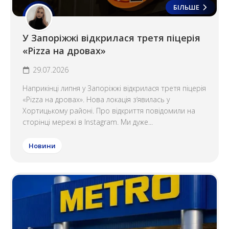
БІЛЬШЕ
У Запоріжжі відкрилася третя піцерія
«Pizza на дровах»
29.07.2026
Наприкінці липня у Запоріжжі відкрилася третя піцерія
«Pizza на дровах». Нова локація зʼявилась у
Хортицькому районі. Про відкриття повідомили на
сторінці мережі в Instagram. Ми дуже...
Новини