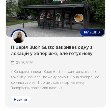
БІЛЬШЕ
Піцерія Buon Gusto закриває одну з
локацій у Запоріжжі, але готує нову
05.08.2026
У Запоріжжі піцерія Buon Gusto закриє одну зі своїх
локацій у Вознесенівському районі. Вона пропрацює
до кінця серпня. Про це у коментарі «Бізнесу.
Запоріжжя» повідомив власник...
Новини