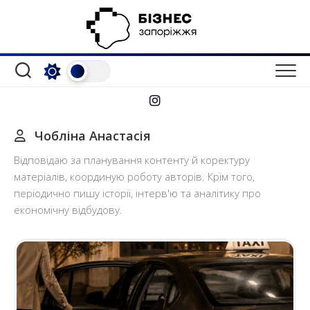
Перейти
до
вмісту
Чобліна Анастасія
Відповідаю за планування контенту й коректуру
матеріалів, координую роботу авторів. Крім того,
періодично пишу історії, інтерв'ю та аналітику про
економічну відбудову.