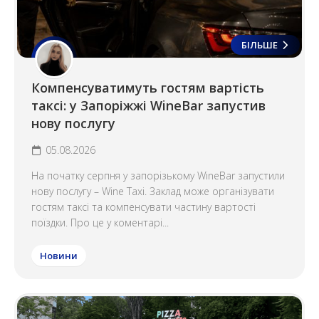
БІЛЬШЕ
Компенсуватимуть гостям вартість
таксі: у Запоріжжі WineBar запустив
нову послугу
05.08.2026
На початку серпня у запорізькому WineBar запустили
нову послугу – Wine Taxi. Заклад може організувати
гостям таксі та компенсувати частину вартості
поїздки. Про це у коментарі...
Новини