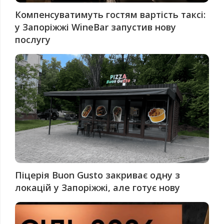
Компенсуватимуть гостям вартість таксі:
у Запоріжжі WineBar запустив нову
послугу
Піцерія Buon Gusto закриває одну з
локацій у Запоріжжі, але готує нову