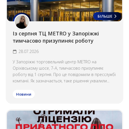
БІЛЬШЕ
Із серпня ТЦ METRO у Запоріжжі
тимчасово призупиняє роботу
28.07.2026
У Запоріжжі торговельний центр METRO на
Оріхівському шосе, 7-А, тимчасово призупиняє
роботу від 1 серпня. Про це повідомили в пресслужбі
компанії. Як зазначається, таке рішення ухвалили...
Новини