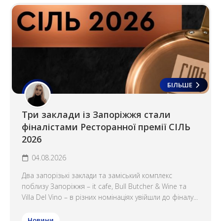
БІЛЬШЕ
Три заклади із Запоріжжя стали
фіналістами Ресторанної премії СІЛЬ
2026
04.08.2026
Два запорізькі заклади та заміський комплекс
поблизу Запоріжжя – it cafe, Bull Butcher & Wine та
Villa Del Vino – в різних номінаціях увійшли до фіналу...
Новини