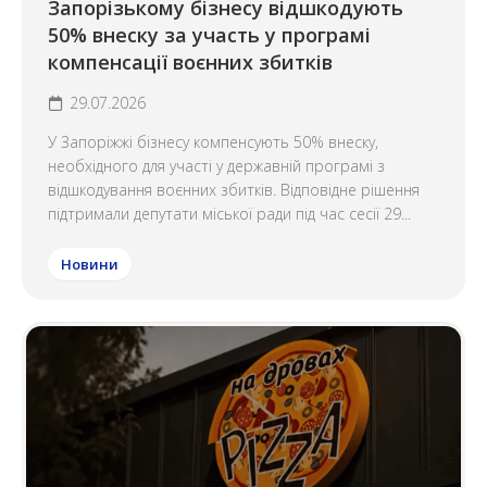
Запорізькому бізнесу відшкодують
50% внеску за участь у програмі
компенсації воєнних збитків
29.07.2026
У Запоріжжі бізнесу компенсують 50% внеску,
необхідного для участі у державній програмі з
відшкодування воєнних збитків. Відповідне рішення
підтримали депутати міської ради під час сесії 29...
Новини