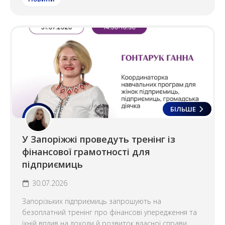
БІЛЬШЕ
У Запоріжжі проведуть тренінг із
фінансової грамотності для
підприємиць
30.07.2026
Запорізьких підприємиць запрошують на
безоплатний тренінг про фінансові упередження та
їхній вплив на доходи й розвиток власної справи.