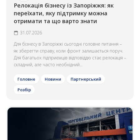
Релокація бізнесу із Запоріжжя: як
переїхати, яку підтримку можна
отримати та що варто знати
31.07.2026
Для бізнесу в Запоріжжі сьогодні головне питання –
як зберегти справу, коли фронт залишається поруч.
Для багатьох підприємців відповіддю стає релокація –
складний, але часто необхідний...
Головне
Новини
Партнерський
Розбір