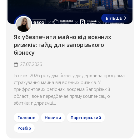
БІЛЬШЕ
Як убезпечити майно від воєнних
ризиків: гайд для запорізького
бізнесу
27.07.2026
Із січня 2026 року для бізнесу діє державна програма
страхування майна від воєнних ризиків. У
прифронтових регіонах, зокрема Запорізькій
області, вона передбачає пряму компенсацію
збитків: підприємці...
Головне
Новини
Партнерський
Розбір