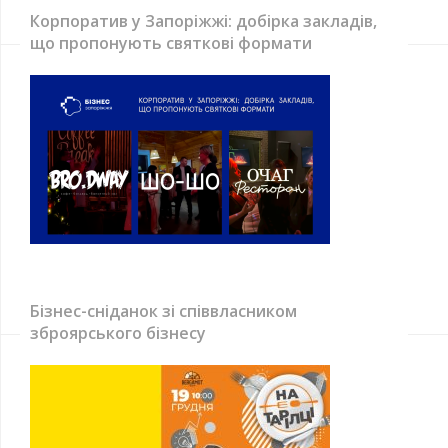
Корпоратив у Запоріжжі: добірка закладів,
що пропонують святкові формати
Бізнес-сніданок зі співвласником
зброярського бізнесу