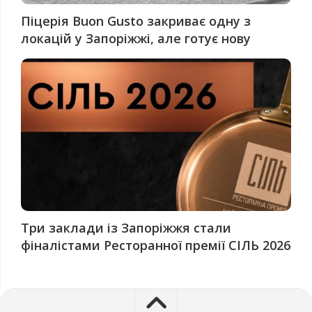
Піцерія Buon Gusto закриває одну з
локацій у Запоріжжі, але готує нову
Три заклади із Запоріжжя стали
фіналістами Ресторанної премії СІЛЬ 2026