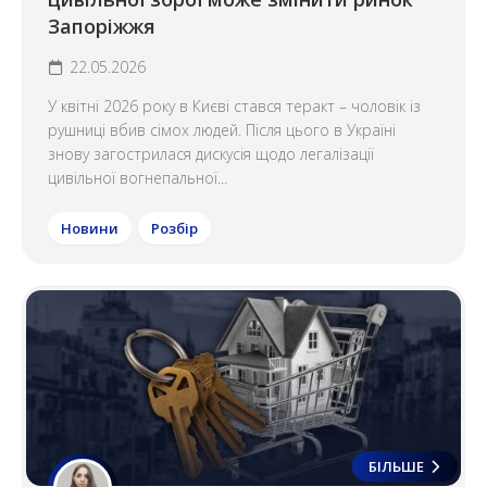
Запоріжжя
22.05.2026
У квітні 2026 року в Києві стався теракт – чоловік із
рушниці вбив сімох людей. Після цього в Україні
знову загострилася дискусія щодо легалізації
цивільної вогнепальної...
Новини
Розбір
БІЛЬШЕ