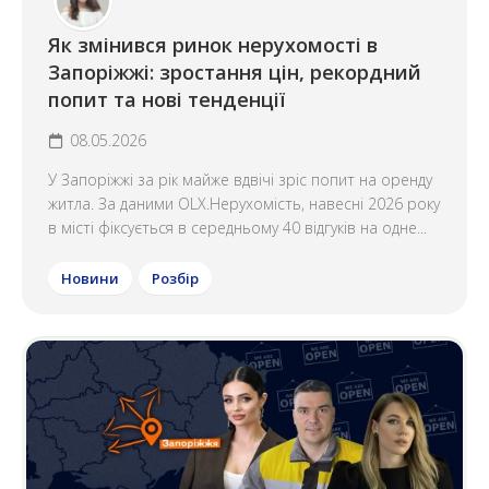
Як змінився ринок нерухомості в
Запоріжжі: зростання цін, рекордний
попит та нові тенденції
08.05.2026
У Запоріжжі за рік майже вдвічі зріс попит на оренду
житла. За даними OLX.Нерухомість, навесні 2026 року
в місті фіксується в середньому 40 відгуків на одне...
Новини
Розбір