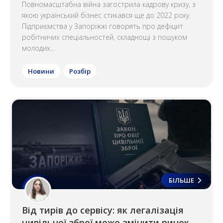
Повномасштабна війна загострила кадрову кризу, з
якою український бізнес стикався ще до 2022 року.
Підприємства у Запоріжжі говорять про дефіцит
робітничих спеціальностей, складнощі з пошуком
молодих...
Новини
Розбір
БІЛЬШЕ
Від тирів до сервісу: як легалізація
цивільної зброї може змінити ринок