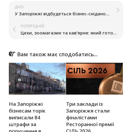
ДАЛІ
У Запоріжжі відбудеться бізнес-сніданок з артлекторкою Льоною Радченко
ПОПЕРЕДНІЙ
Цехи, зоомагазин та кав’ярня: який готовий бізнес продають у Запоріжжі в березні
Вам також має сподобатись...
На Запоріжжі
Три заклади із
бізнесам торік
Запоріжжя стали
виписали 84
фіналістами
штрафи за
Ресторанної премії
порушення в
СІЛЬ 2026