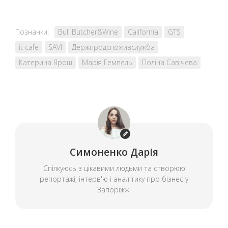
Позначки:
Bull Butcher&Wine
California
GTS
it cafe
SAVI
Держпродспоживслужба
Катерина Ярош
Марія Гемпель
Поліна Савічева
Симоненко Дарія
Спілкуюсь з цікавими людьми та створюю
репортажі, інтерв'ю і аналітику про бізнес у
Запоріжжі