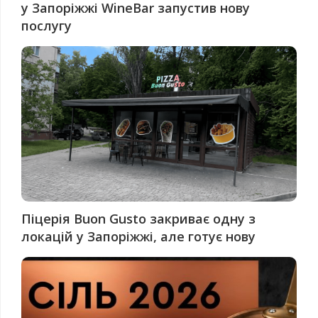
у Запоріжжі WineBar запустив нову
послугу
Піцерія Buon Gusto закриває одну з
локацій у Запоріжжі, але готує нову