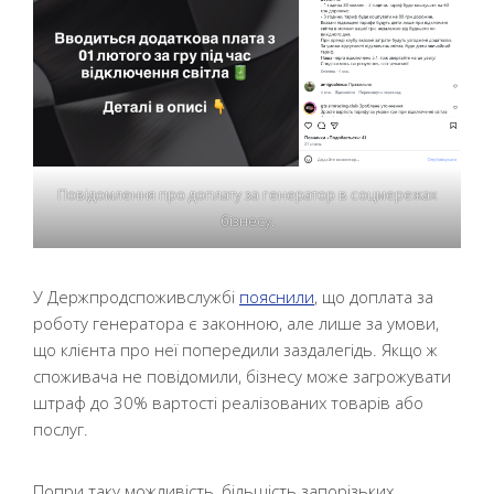
Повідомлення про доплату за генератор в соцмережах
бізнесу.
У Держпродспоживслужбі
пояснили
, що доплата за
роботу генератора є законною, але лише за умови,
що клієнта про неї попередили заздалегідь. Якщо ж
споживача не повідомили, бізнесу може загрожувати
штраф до 30% вартості реалізованих товарів або
послуг.
Попри таку можливість, більшість запорізьких