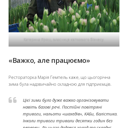
Катерина Ярош, власниця квіткового бізнесу.
«Важко, але працюємо»
Рестораторка Марія Гемпель каже, що цьогорічна
зима була надзвичайно складною для підприємців.
Цієї зими було дуже важко організовувати
навіть базові речі. Постійні повітряні
тривоги, нальоти «шахедів», КАБи, балістика.
Інколи тривоги тривали десятки годин без
перерви. До цього додався холод та складні