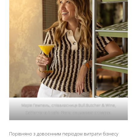
Марія Гемпель, співвласниця Bull.Butcher & Wine,
California та it cafe. Фото: соцмережі спікерки.
Порівняно з довоєнним періодом витрати бізнесу