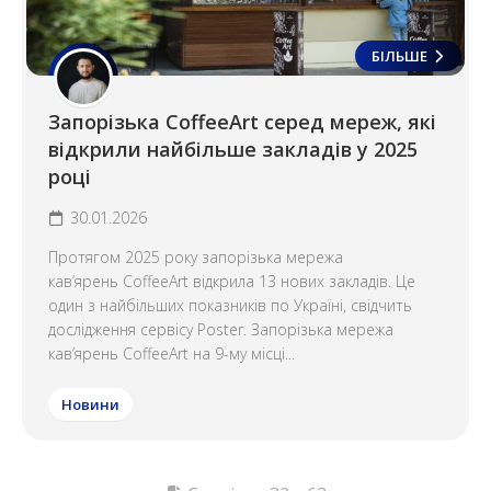
БІЛЬШЕ
Запорізька CoffeeArt серед мереж, які
відкрили найбільше закладів у 2025
році
30.01.2026
Протягом 2025 року запорізька мережа
кав’ярень CoffeeArt відкрила 13 нових закладів. Це
один з найбільших показників по Україні, свідчить
дослідження сервісу Poster. Запорізька мережа
кав’ярень CoffeeArt на 9-му місці...
Новини