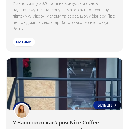
У Запоріжжі у 2026 році на конкурсній основі
надаватимуть фінансову та матеріально-технічну
підтримку мікро-, малому та середньому бізнесу. Про
це повідомила секретар Запорізької міської ради
Регіна...
Новини
БІЛЬШЕ
У Запоріжжі кав’ярня Nice:Coffee