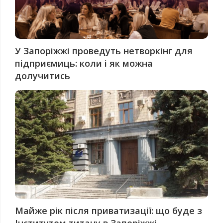
У Запоріжжі проведуть нетворкінг для
підприємиць: коли і як можна
долучитись
Майже рік після приватизації: що буде з