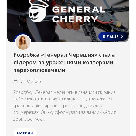
БІЛЬШЕ
Розробка «Генерал Черешня» стала
лідером за ураженнями коптерами-
перехоплювачами
01.02.2026
Розробку «Генерал Черешня» відзначили як одну з
найрезультативніших за кількістю підтверджених
уражень у війні дронів. Про це повідомили у
соцмережах. Оцінку сформували за даними «Армія
дронів.Бонус»,...
Новини