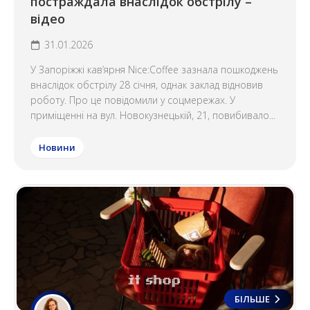
постраждала внаслідок обстрілу –
відео
31.01.2026
У Запоріжжі кав’ярня Nice:Coffee зазнала пошкоджень
внаслідок обстрілу 28 січня, однак заклад відновив
роботу. Про це повідомили у соцмережах. У
приміщенні на вул. Новокузнецькій, 21, повибивало...
Новини
БІЛЬШЕ