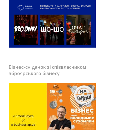
Бізнес-сніданок зі співвласником
зброярського бізнесу