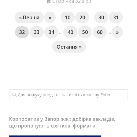
Сторінка 32 з 63
« Перша
«
...
10
20
...
30
31
32
33
34
...
40
50
60
...
»
Остання »
Корпоратив у Запоріжжі: добірка закладів,
що пропонують святкові формати