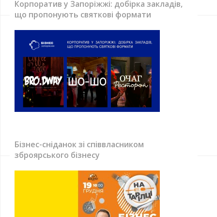
Корпоратив у Запоріжжі: добірка закладів,
що пропонують святкові формати
Бізнес-сніданок зі співвласником
зброярського бізнесу