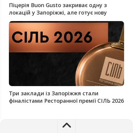
Піцерія Buon Gusto закриває одну з
локацій у Запоріжжі, але готує нову
Три заклади із Запоріжжя стали
фіналістами Ресторанної премії СІЛЬ 2026