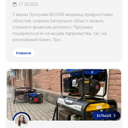
17.10.2025
У межах Програми BLOOM мешканці прифронтових
областей, зокрема Запорізької області, можуть
отримати фінансову допомогу. Підтримка
поширюється як на місцеві підприємства, так і на
релокований бізнес. Про...
Новини
БІЛЬШЕ