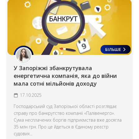
БІЛЬШЕ
У Запоріжжі збанкрутувала
енергетична компанія, яка до війни
мала сотні мільйонів доходу
17.10.2025
Господарський суд Запорізької області розглядає
справу про банкрутство компанії «Палівенерго».
Сума несплачених боргів підприємства вже досягла
35 млн грн. Про це йдеться в Єдиному реєстр
судових...