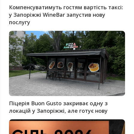
Компенсуватимуть гостям вартість таксі:
у Запоріжжі WineBar запустив нову
послугу
Піцерія Buon Gusto закриває одну з
локацій у Запоріжжі, але готує нову