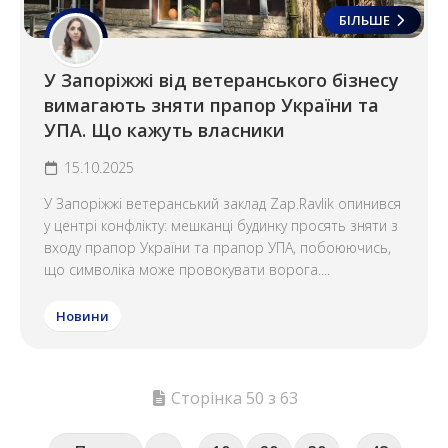
БІЛЬШЕ
У Запоріжжі від ветеранського бізнесу
вимагають зняти прапор України та
УПА. Що кажуть власники
15.10.2025
У Запоріжжі ветеранський заклад Zap.Ravlik опинився
у центрі конфлікту: мешканці будинку просять зняти з
входу прапор України та прапор УПА, побоюючись,
що символіка може провокувати ворога....
Новини
Сторінка 50 з 63