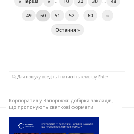
« Перша
«
...
10
20
30
...
48
49
50
51
52
...
60
...
»
Остання »
Корпоратив у Запоріжжі: добірка закладів,
що пропонують святкові формати