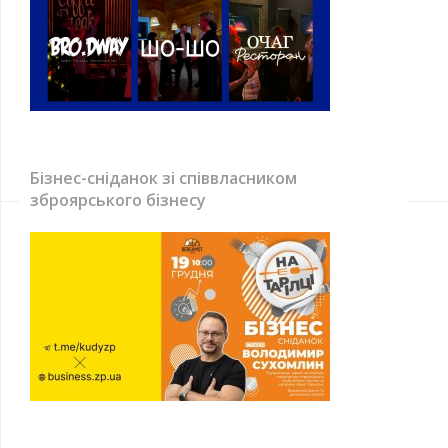
Бізнес-сніданок зі співвласником
зброярського бізнесу