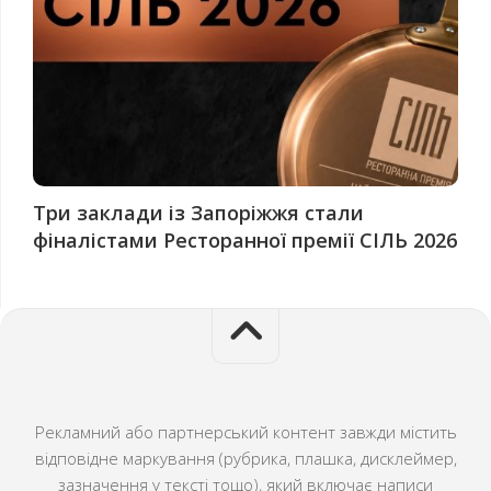
Три заклади із Запоріжжя стали
фіналістами Ресторанної премії СІЛЬ 2026
Рекламний або партнерський контент завжди містить
відповідне маркування (рубрика, плашка, дисклеймер,
зазначення у тексті тощо), який включає написи