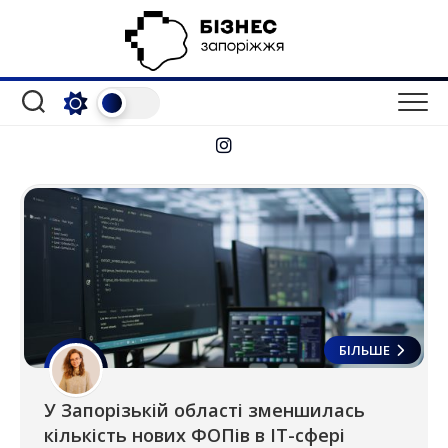
Перейти
до
вмісту
БІЛЬШЕ
У Запорізькій області зменшилась
кількість нових ФОПів в IT-сфері