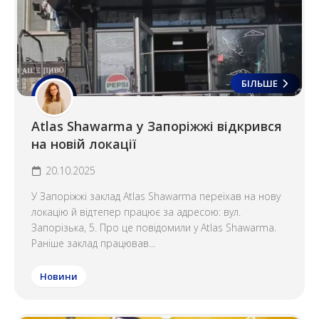
БІЛЬШЕ
Atlas Shawarma у Запоріжжі відкрився
на новій локації
20.10.2025
У Запоріжжі заклад Atlas Shawarma переїхав на нову
локацію й відтепер працює за адресою: вул.
Запорізька, 5. Про це повідомили у Atlas Shawarma.
Раніше заклад працював...
Новини