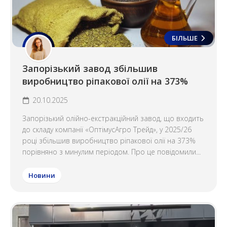
БІЛЬШЕ
Запорізький завод збільшив
виробництво ріпакової олії на 373%
20.10.2025
Запорізький олійно-екстракційний завод, що входить
до складу компанії «ОптімусАгро Трейд», у 2025/26
році збільшив виробництво ріпакової олії на 373%
порівняно з минулим періодом. Про це повідомили...
Новини