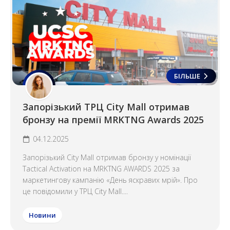
БІЛЬШЕ
Запорізький ТРЦ City Mall отримав
бронзу на премії MRKTNG Awards 2025
04.12.2025
Запорізький City Mall отримав бронзу у номінації
Tactical Activation на MRKTNG AWARDS 2025 за
маркетингову кампанію «День яскравих мрій». Про
це повідомили у ТРЦ City Mall....
Новини