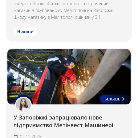
завдані війною збитки, зокрема за втрачений
магазин в окупованому Мелітополі на Запоріжжі.
Шкоду магазину в Мелітополі оцінили у 3,1...
Новини
БІЛЬШЕ
У Запоріжжі запрацювало нове
підприємство Метінвест Машинері
02.12.2025