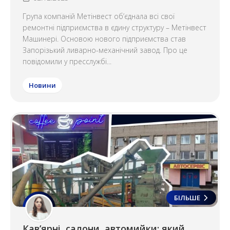
Група компаній Метінвест об’єднала всі свої
ремонтні підприємства в єдину структуру – Метінвест
Машинері. Основою нового підприємства став
Запорізький ливарно-механічний завод. Про це
повідомили у пресслужбі...
Новини
БІЛЬШЕ
Кав’ярні, салони, автомийки: який