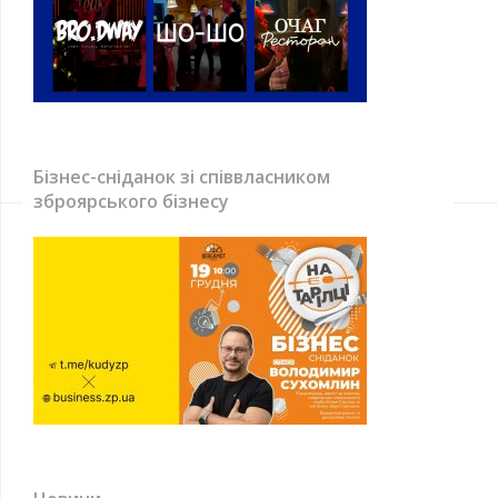
Бізнес-сніданок зі співвласником
зброярського бізнесу