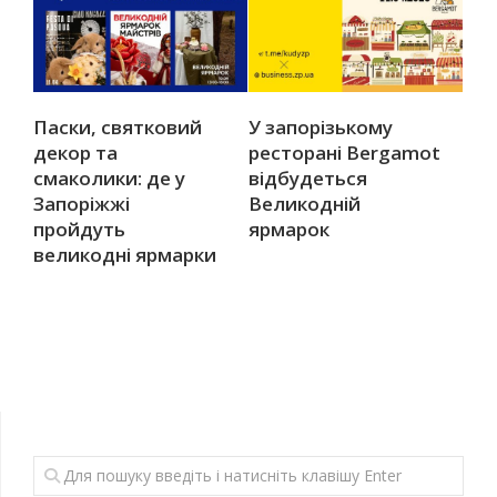
Паски, святковий
У запорізькому
декор та
ресторані Bergamot
смаколики: де у
відбудеться
Запоріжжі
Великодній
пройдуть
ярмарок
великодні ярмарки