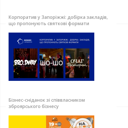
Корпоратив у Запоріжжі: добірка закладів,
що пропонують святкові формати
Бізнес-сніданок зі співвласником
зброярського бізнесу