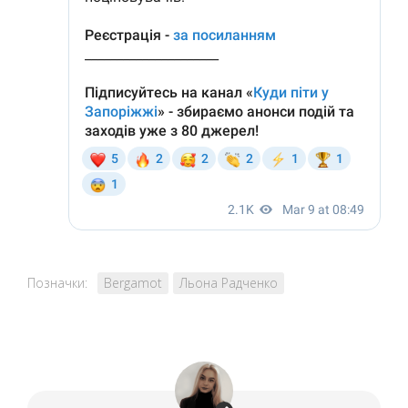
Позначки:
Bergamot
Льона Радченко