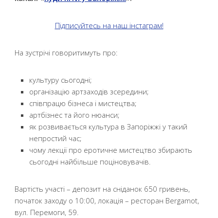
Підписуйтесь на наш інстаграм!
На зустрічі говоритимуть про:
культуру сьогодні;
організацію артзаходів зсередини;
співпрацю бізнеса і мистецтва;
артбізнес та його нюанси;
як розвивається культура в Запоріжжі у такий
непростий час;
чому лекції про еротичне мистецтво збирають
сьогодні найбільше поціновувачів.
Вартість участі – депозит на сніданок 650 гривень,
початок заходу о 10:00, локація – ресторан Bergamot,
вул. Перемоги, 59.