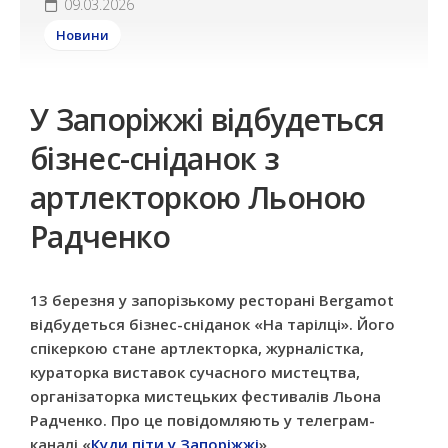
09.03.2026
Новини
У Запоріжжі відбудеться
бізнес-сніданок з
артлекторкою Льоною
Радченко
13 березня у запорізькому ресторані Bergamot
відбудеться бізнес-сніданок «На тарілці». Його
спікеркою стане артлекторка, журналістка,
кураторка виставок сучасного мистецтва,
організаторка мистецьких фестивалів Льона
Радченко. Про це повідомляють у телеграм-
каналі «
Куди піти у Запоріжжі
».