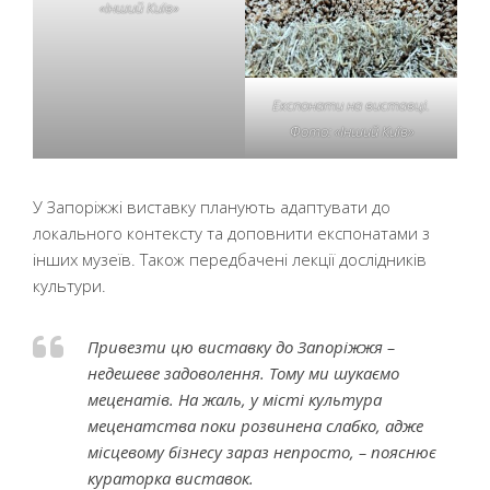
«Інший Київ»
Експонати на виставці.
Фото: «Інший Київ»
У Запоріжжі виставку планують адаптувати до
локального контексту та доповнити експонатами з
інших музеїв. Також передбачені лекції дослідників
культури.
Привезти цю виставку до Запоріжжя –
недешеве задоволення. Тому ми шукаємо
меценатів. На жаль, у місті культура
меценатства поки розвинена слабко, адже
місцевому бізнесу зараз непросто, – пояснює
кураторка виставок.