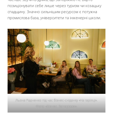
позиціонувати себе лише через туризм чи козацьку
спадщину. Значно сильнішим ресурсом є потужна
промислова база, університети та інженерні школи.
Льона Радченко під час бізнес-сніданку «На тарілці».
Фото: «Бізнес. Запоріжжя».