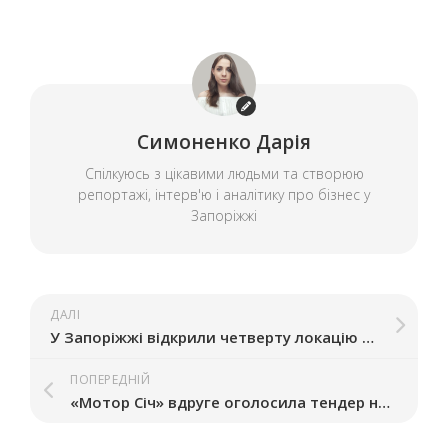
Симоненко Дарія
Спілкуюсь з цікавими людьми та створюю
репортажі, інтерв'ю і аналітику про бізнес у
Запоріжжі
ДАЛІ
У Запоріжжі відкрили четверту локацію Boogie Pizza & Shawa
ПОПЕРЕДНІЙ
«Мотор Січ» вдруге оголосила тендер на пошук керівника