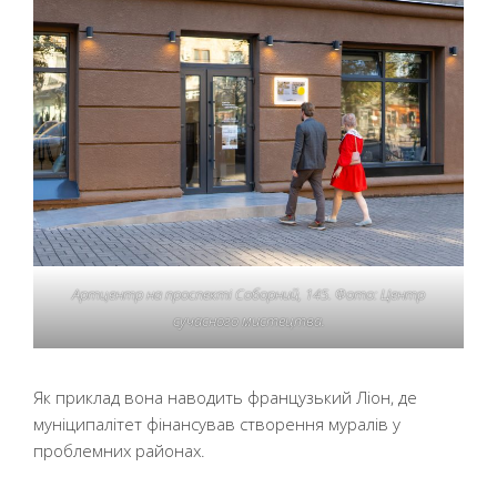
Артцентр на проспекті Соборний, 145. Фото: Центр
сучасного мистецтва.
Як приклад вона наводить французький Ліон, де
муніципалітет фінансував створення муралів у
проблемних районах.