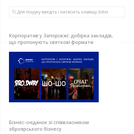
Корпоратив у Запоріжжі: добірка закладів,
що пропонують святкові формати
Бізнес-сніданок зі співвласником
зброярського бізнесу