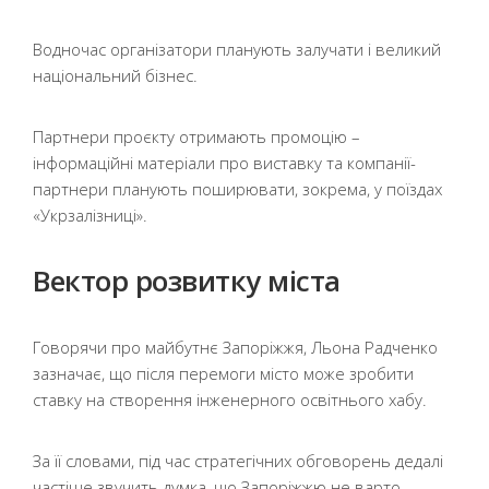
Водночас організатори планують залучати і великий
національний бізнес.
Партнери проєкту отримають промоцію –
інформаційні матеріали про виставку та компанії-
партнери планують поширювати, зокрема, у поїздах
«Укрзалізниці».
Вектор розвитку міста
Говорячи про майбутнє Запоріжжя, Льона Радченко
зазначає, що після перемоги місто може зробити
ставку на створення інженерного освітнього хабу.
За її словами, під час стратегічних обговорень дедалі
частіше звучить думка, що Запоріжжю не варто