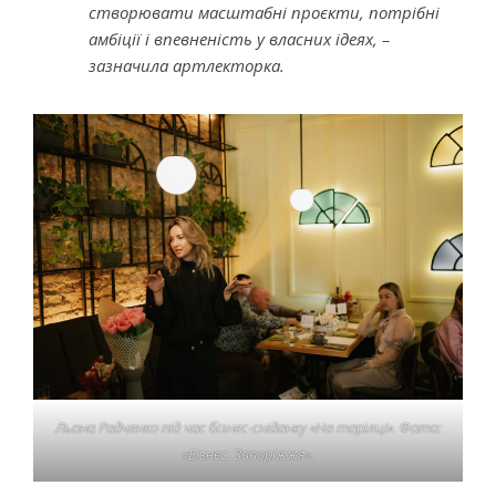
створювати масштабні проєкти, потрібні
амбіції і впевненість у власних ідеях, –
зазначила артлекторка.
Льона Радченко під час бізнес-сніданку «На тарілці». Фото:
«Бізнес. Запоріжжя».