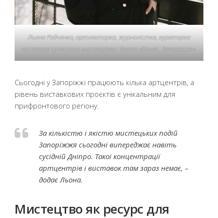
Льона Радченко, артлекторка, журналістка, кураторка
виставок сучасного мистецтва. Фото: «Бізнес. Запоріжжя».
Сьогодні у Запоріжжі працюють кілька артцентрів, а
рівень виставкових проєктів є унікальним для
прифронтового регіону.
За кількістю і якістю мистецьких подій
Запоріжжя сьогодні випереджає навіть
сусідній Дніпро. Такої концентрації
артцентрів і виставок там зараз немає, –
додає Льона.
Мистецтво як ресурс для