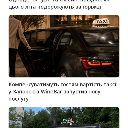
цього літа подорожують запоріжці
Компенсуватимуть гостям вартість таксі:
у Запоріжжі WineBar запустив нову
послугу