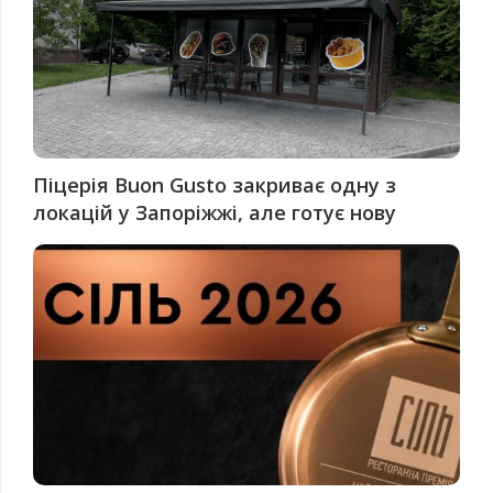
Піцерія Buon Gusto закриває одну з
локацій у Запоріжжі, але готує нову