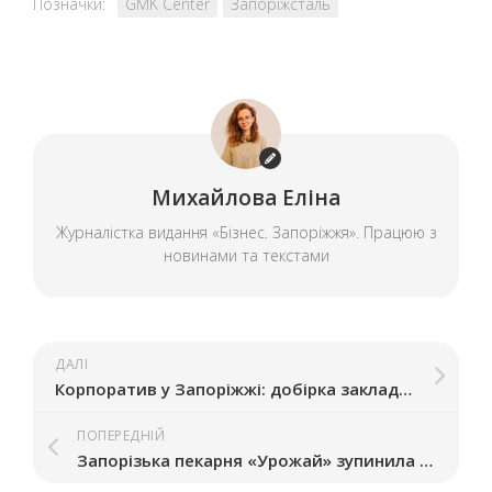
Позначки:
GMK Center
Запоріжсталь
Михайлова Еліна
Журналістка видання «Бізнес. Запоріжжя». Працюю з
новинами та текстами
ДАЛІ
Корпоратив у Запоріжжі: добірка закладів, що пропонують святкові формати
ПОПЕРЕДНІЙ
Запорізька пекарня «Урожай» зупинила роботу після 30 років: у чому причина