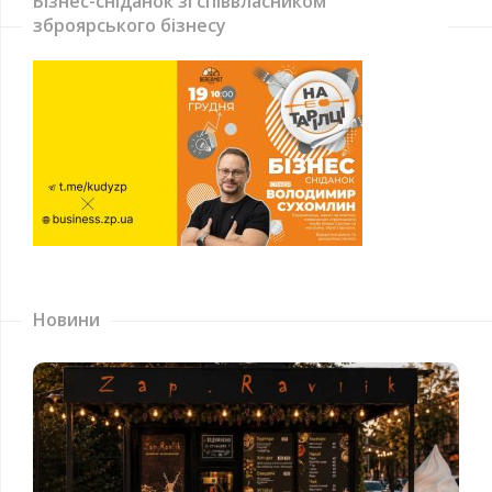
Бізнес-сніданок зі співвласником
зброярського бізнесу
Новини