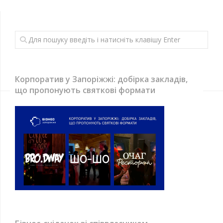
Корпоратив у Запоріжжі: добірка закладів,
що пропонують святкові формати