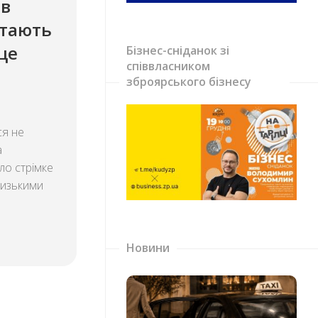
 в
стають
 це
Бізнес-сніданок зі
співвласником
зброярського бізнесу
ся не
а
ло стрімке
низькими
Новини