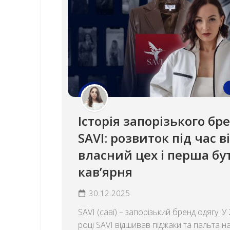
Історія запорізького бр
SAVI: розвиток під час в
власний цех і перша бут
кав’ярня
30.12.2025
SAVI (савí) – запорізький бренд одягу. У
році SAVI відшивав піджаки та пальта н