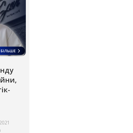
БІЛЬШЕ
енду
ійни,
ік-
 2021
а