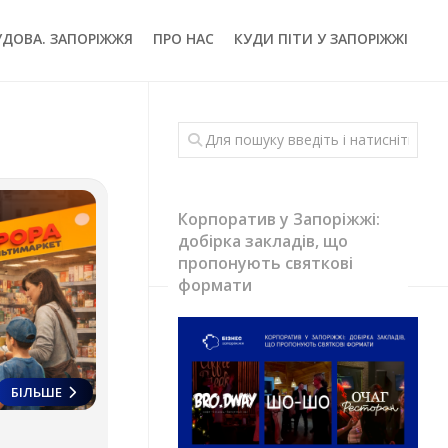
УДОВА. ЗАПОРІЖЖЯ
ПРО НАС
КУДИ ПІТИ У ЗАПОРІЖЖІ
Корпоратив у Запоріжжі:
добірка закладів, що
пропонують святкові
формати
БІЛЬШЕ