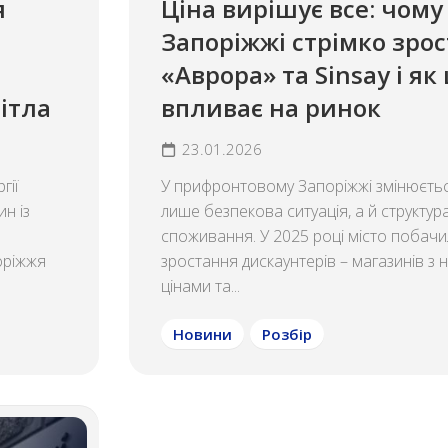
я
Ціна вирішує все: чому
Запоріжжі стрімко зро
«Аврора» та Sinsay і як
ітла
впливає на ринок
23.01.2026
гії
У прифронтовому Запоріжжі змінюєть
ин із
лише безпекова ситуація, а й структур
споживання. У 2025 році місто побачи
оріжжя
зростання дискаунтерів – магазинів з 
цінами та...
Новини
Розбір