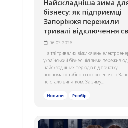
Найскладніша зима дл
бізнесу: як підприємці
Запоріжжя пережили
тривалі відключення св
06.03.2026
На тлі тривалих відключень електроенер
український бізнес цієї зими пережив од
найскладніших періодів від початку
повномасштабного вторгнення – і Зап
не стало винятком. За зиму...
Новини
Розбір