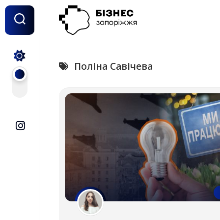
Перейти
до
вмісту
Поліна Савічева