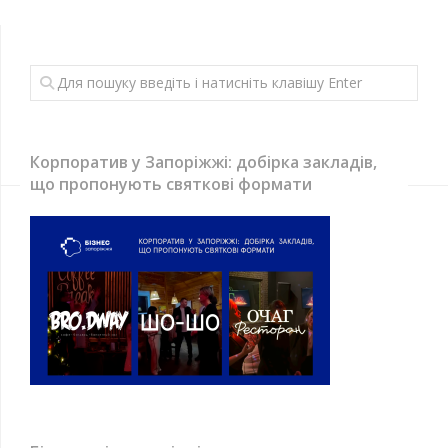
Корпоратив у Запоріжжі: добірка закладів,
що пропонують святкові формати