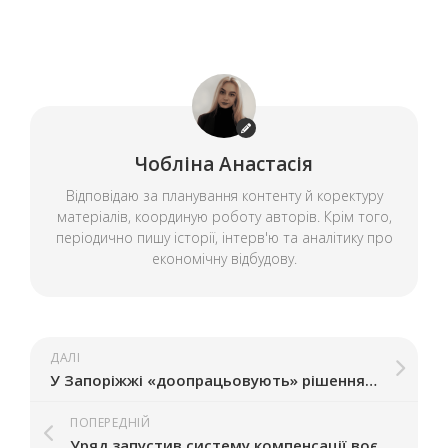
Чобліна Анастасія
Відповідаю за планування контенту й коректуру
матеріалів, координую роботу авторів. Крім того,
періодично пишу історії, інтерв'ю та аналітику про
економічну відбудову.
ДАЛІ
У Запоріжжі «доопрацьовують» рішення про демонтаж МАФів: що воно передбачатиме
ПОПЕРЕДНІЙ
Уряд запустив систему компенсації воєнних ризиків: запорізькі підприємства зможуть отримати до 10 млн грн