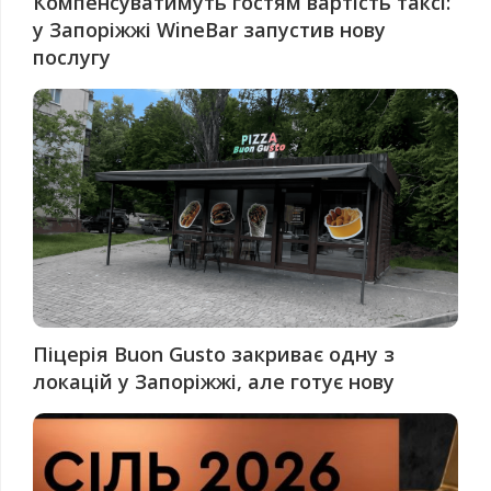
Компенсуватимуть гостям вартість таксі:
у Запоріжжі WineBar запустив нову
послугу
Піцерія Buon Gusto закриває одну з
локацій у Запоріжжі, але готує нову