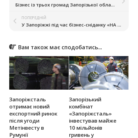
Бізнес із трьох громад Запорізької області може отримати генератори, меблі й техніку: які умови
ПОПЕРЕДНІЙ
У Запоріжжі під час бізнес-сніданку «НА тарілці» обговорили, як підприємцям впоратися з кризою
Вам також має сподобатись...
Запоріжсталь
Запорізький
отримає новий
комбінат
експортний ринок
«Запоріжсталь»
після угоди
інвестував майже
Метінвесту в
10 мільйонів
Румунії
гривень у