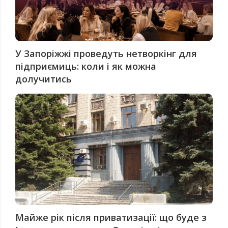
У Запоріжжі проведуть нетворкінг для
підприємиць: коли і як можна
долучитись
Майже рік після приватизації: що буде з