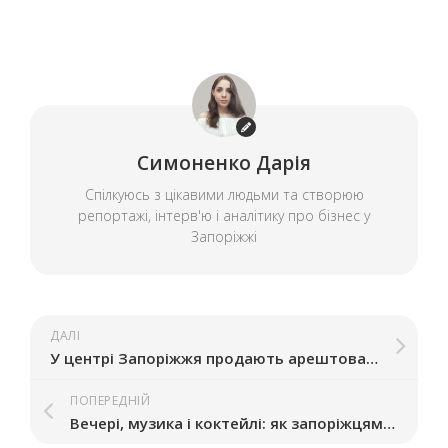
Симоненко Дарія
Спілкуюсь з цікавими людьми та створюю
репортажі, інтерв'ю і аналітику про бізнес у
Запоріжжі
ДАЛІ
У центрі Запоріжжя продають арештований готель за 19 млн грн
ПОПЕРЕДНІЙ
Вечері, музика і коктейлі: як запоріжцям провести 14 лютого