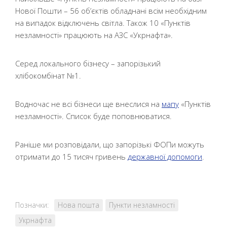
Нової Пошти – 56 об’єктів обладнані всім необхідним
на випадок відключень світла. Також 10 «Пунктів
незламності» працюють на АЗС «Укрнафта».
Серед локального бізнесу – запорізький
хлібокомбінат №1.
Водночас не всі бізнеси ще внеслися на
мапу
«Пунктів
незламності». Список буде поповнюватися.
Раніше ми розповідали, що запорізькі ФОПи можуть
отримати до 15 тисяч гривень
державної допомоги
.
Позначки:
Нова пошта
Пункти незламності
Укрнафта