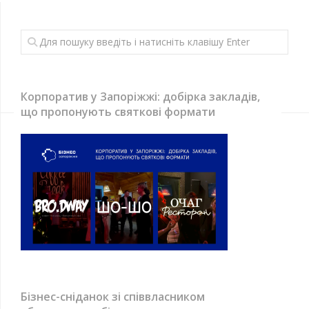
Корпоратив у Запоріжжі: добірка закладів,
що пропонують святкові формати
Бізнес-сніданок зі співвласником