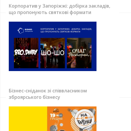
Корпоратив у Запоріжжі: добірка закладів,
що пропонують святкові формати
Бізнес-сніданок зі співвласником
зброярського бізнесу