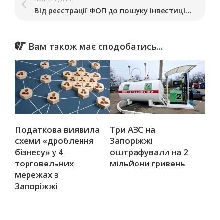
Від реєстрації ФОП до пошуку інвестицій: у Запоріжжі стартує школа молодого підприємця
Вам також має сподобатись...
Податкова виявила
Три АЗС на
схеми «дроблення
Запоріжжі
бізнесу» у 4
оштрафували на 2
торговельних
мільйони гривень
мережах в
Запоріжжі