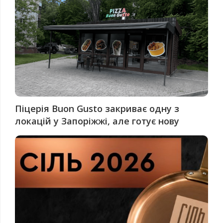
Піцерія Buon Gusto закриває одну з
локацій у Запоріжжі, але готує нову