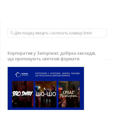
Корпоратив у Запоріжжі: добірка закладів,
що пропонують святкові формати