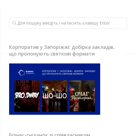
Корпоратив у Запоріжжі: добірка закладів,
що пропонують святкові формати
Бізнес-сніданок зі співвласником