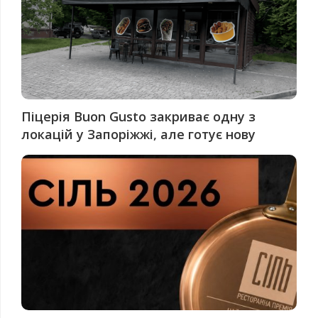
Піцерія Buon Gusto закриває одну з
локацій у Запоріжжі, але готує нову