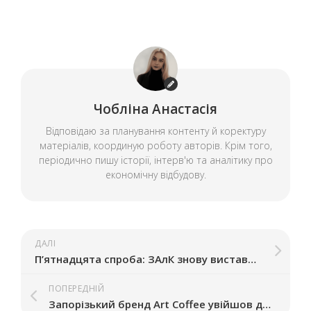
Чобліна Анастасія
Відповідаю за планування контенту й коректуру
матеріалів, координую роботу авторів. Крім того,
періодично пишу історії, інтерв'ю та аналітику про
економічну відбудову.
ДАЛІ
П’ятнадцята спроба: ЗАлК знову виставили на аукціон – актив можуть продати дешевше
ПОПЕРЕДНІЙ
Запорізький бренд Art Coffee увійшов до топ-10 виробників кави в Україні