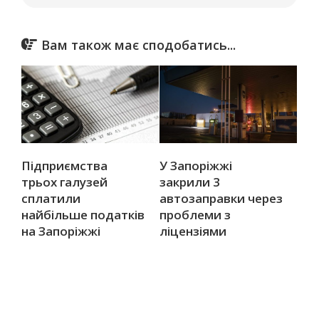
Вам також має сподобатись...
Підприємства
У Запоріжжі
трьох галузей
закрили 3
сплатили
автозаправки через
найбільше податків
проблеми з
на Запоріжжі
ліцензіями