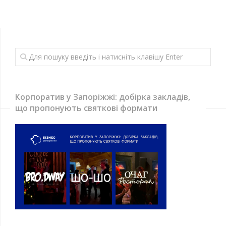
Корпоратив у Запоріжжі: добірка закладів,
що пропонують святкові формати