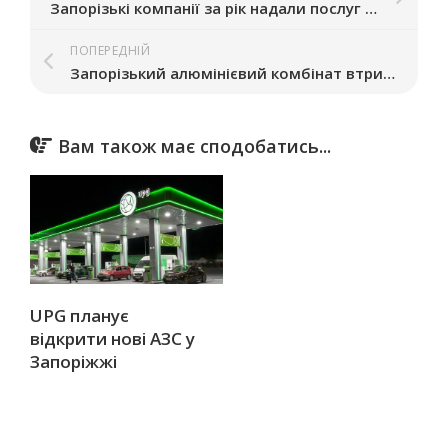
Запорізькі компанії за рік надали послуг на 18,4 млрд грн: хто у лідерах
ПОПЕРЕДНІЙ
Запорізький алюмінієвий комбінат втринадцяте виставили на продаж
Вам також має сподобатись...
UPG планує
відкрити нові АЗС у
Запоріжжі