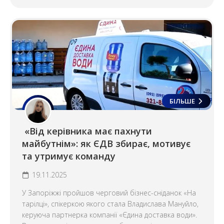
БІЛЬШЕ
«Від керівника має пахнути
майбутнім»: як ЄДВ збирає, мотивує
та утримує команду
19.11.2025
У Запоріжжі пройшов черговий бізнес-сніданок «На
тарілці», спікеркою якого стала Владислава Мануйло,
керуюча партнерка компанії «Єдина доставка води».