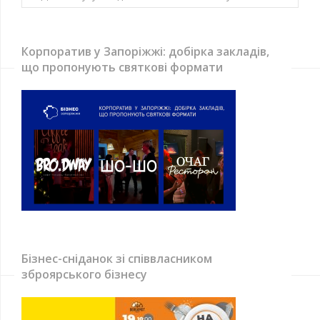
Корпоратив у Запоріжжі: добірка закладів,
що пропонують святкові формати
Бізнес-сніданок зі співвласником
зброярського бізнесу