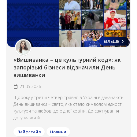
БІЛЬШЕ
«Вишиванка – це культурний код»: як
запорізькі бізнеси відзначили День
вишиванки
21.05.2026
Щороку у третій четвер травня в Україні відзначають
День вишиванки – свято, яке стало символом єдності,
культури та любові до рідної країни. До святкування
долучилися й...
Лайфстайл
Новини