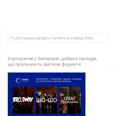
Корпоратив у Запоріжжі: добірка закладів,
що пропонують святкові формати