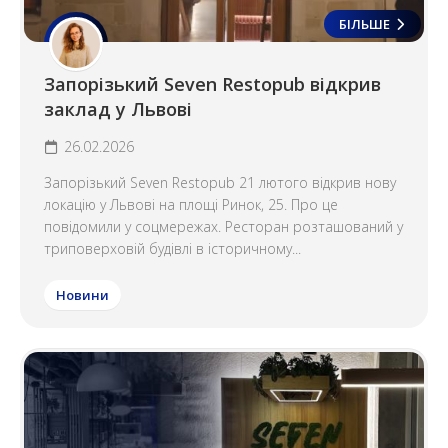
БІЛЬШЕ
Запорізький Seven Restopub відкрив
заклад у Львові
26.02.2026
Запорізький Seven Restopub 21 лютого відкрив нову
локацію у Львові на площі Ринок, 25. Про це
повідомили у соцмережах. Ресторан розташований у
триповерховій будівлі в історичному...
Новини