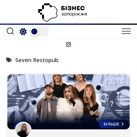
Перейти
до
вмісту
Seven Restopub
БІЛЬШЕ