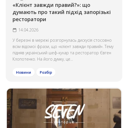
«Клієнт завжди правий?»: що
думають про такий підхід запорізькі
ресторатори
14.04.2026
У березні в мережі розгорнулась дискусія стосовно
всім відомої фрази, що «клієнт завжди правий». Тему
підняв український шеф-кухар та ресторатор Євген
Клопотенко. На його думку, це...
Новини
Розбір