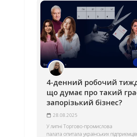
4-денний робочий тиж
що думає про такий гра
запорізький бізнес?
28.08.2025
У липні Торгово-промислова
палата опитала українських підприємці