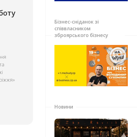
боту
Бізнес-сніданок зі
співвласником
зброярського бізнесу
рня
та
жі
оріжжя»
Новини