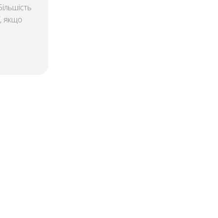
Більшість
ї, якщо