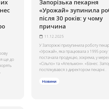
чих
Запорізька пекарня
знес
«Урожай» зупинила ро
після 30 років: у чому
ро
причина
11.12.2025
У Запоріжжі призупинила роботу пека
«Урожай», яка працювала з 1995 року 
рову
постачала продукцію, зокрема, у мере
ся ще до
«Сільпо» та «Апельмон». «Бізнес. Зап
оворять
поспілкувався з директором пекарні...
,
Новини