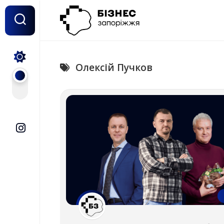
Перейти
до
вмісту
Олексій Пучков