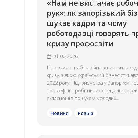
«Нам не вистачає робо
рук»: як запорізький бі
шукає кадри та чому
роботодавці говорять п
кризу профосвіти
01.06.2026
Повномасштабна війна загострила кад
кризу, з якою український бізнес стикав
2022 року. Підприємства у Запоріжжі г
про дефіцит робітничих спеціальностей
складнощі з пошуком молодих...
Новини
Розбір