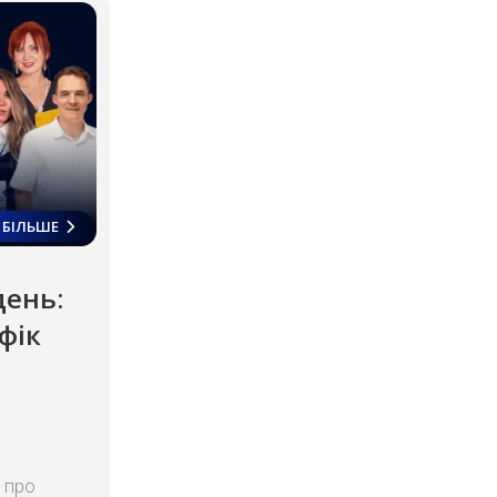
БІЛЬШЕ
день:
фік
в про