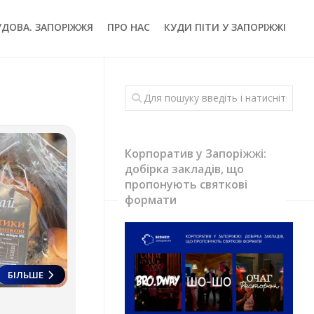
УДОВА. ЗАПОРІЖЖЯ
ПРО НАС
КУДИ ПІТИ У ЗАПОРІЖЖІ
Корпоратив у Запоріжжі:
добірка закладів, що
пропонують святкові
формати
БІЛЬШЕ