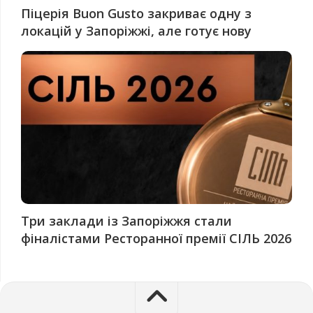
Піцерія Buon Gusto закриває одну з
локацій у Запоріжжі, але готує нову
Три заклади із Запоріжжя стали
фіналістами Ресторанної премії СІЛЬ 2026