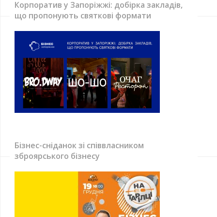
Корпоратив у Запоріжжі: добірка закладів,
що пропонують святкові формати
Бізнес-сніданок зі співвласником
зброярського бізнесу