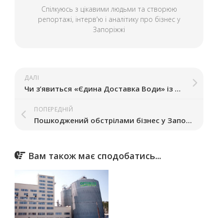
Спілкуюсь з цікавими людьми та створюю
репортажі, інтерв'ю і аналітику про бізнес у
Запоріжжі
ДАЛІ
Чи з’явиться «Єдина Доставка Води» із Запоріжжя в інших містах: що відомо про плани компанії
ПОПЕРЕДНІЙ
Пошкоджений обстрілами бізнес у Запоріжжі отримає податкові знижки
Вам також має сподобатись...