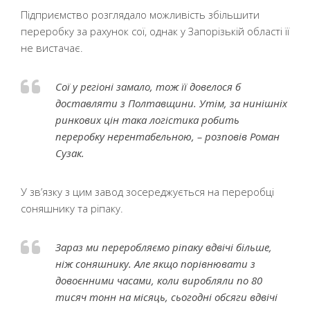
Підприємство розглядало можливість збільшити
переробку за рахунок сої, однак у Запорізькій області її
не вистачає.
Сої у регіоні замало, тож її довелося б
доставляти з Полтавщини. Утім, за нинішніх
ринкових цін така логістика робить
переробку нерентабельною, – розповів Роман
Сузак.
У зв’язку з цим завод зосереджується на переробці
соняшнику та ріпаку.
Зараз ми переробляємо ріпаку вдвічі більше,
ніж соняшнику. Але якщо порівнювати з
довоєнними часами, коли виробляли по 80
тисяч тонн на місяць, сьогодні обсяги вдвічі