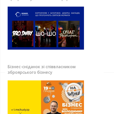
Бізнес-сніданок зі співвласником
зброярського бізнесу