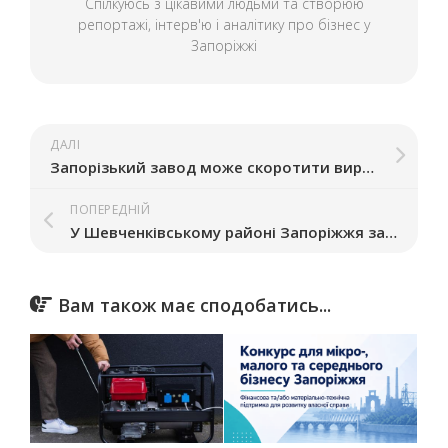
Спілкуюсь з цікавими людьми та створюю
репортажі, інтерв'ю і аналітику про бізнес у
Запоріжжі
ДАЛІ
Запорізький завод може скоротити виробництво через дефіцит сировини
ПОПЕРЕДНІЙ
У Шевченківському районі Запоріжжя запрацювала нова точка крафтового пива «Дудляр»
Вам також має сподобатись...