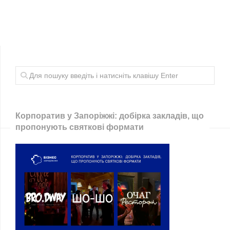
Корпоратив у Запоріжжі: добірка закладів, що
пропонують святкові формати