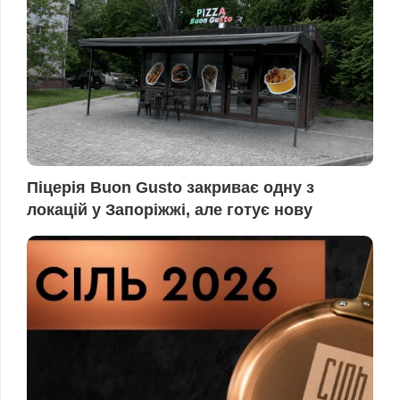
Піцерія Buon Gusto закриває одну з
локацій у Запоріжжі, але готує нову