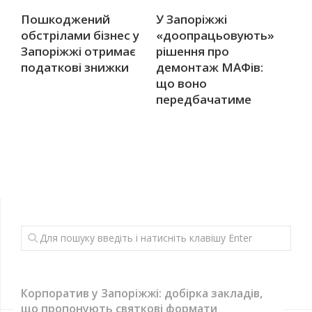
Пошкоджений
У Запоріжжі
обстрілами бізнес у
«доопрацьовують»
Запоріжжі отримає
рішення про
податкові знижки
демонтаж МАФів:
що воно
передбачатиме
Корпоратив у Запоріжжі: добірка закладів,
що пропонують святкові формати