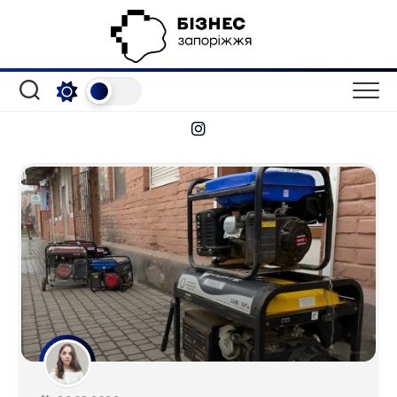
Перейти
до
вмісту