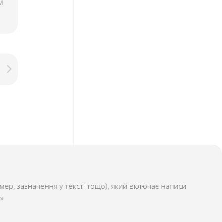
м
ер, зазначення у тексті тощо), який включає написи
»