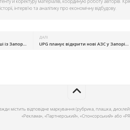
енту й коректуру матеріалів, координую роботу авторів. Крі
сторії, інтерв'ю та аналітику про економічну відбудову.
ДАЛІ
Маріупольська доставка суші із Запоріжжя планує відкритись у Києві
UPG планує відкрити нові АЗС у Запоріжжі
ди містить відповідне маркування (рубрика, плашка, дисклейм
«Реклама», «Партнерський», «Спонсорський» або «PR