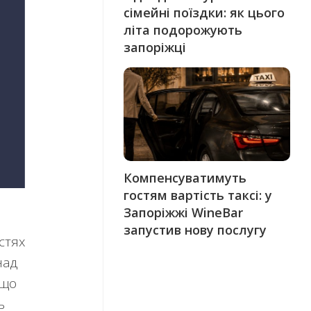
сімейні поїздки: як цього
літа подорожують
запоріжці
Компенсуватимуть
гостям вартість таксі: у
Запоріжжі WineBar
запустив нову послугу
стях
над
 що
ь