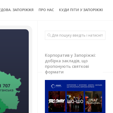
УДОВА. ЗАПОРІЖЖЯ
ПРО НАС
КУДИ ПІТИ У ЗАПОРІЖЖІ
Корпоратив у Запоріжжі:
добірка закладів, що
пропонують святкові
формати