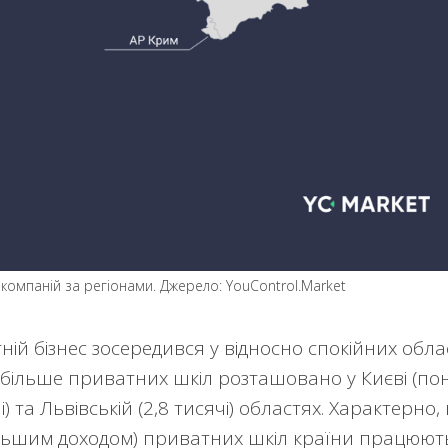
 компаній за регіонами. Джерело: YouControl.Market
тній бізнес зосередився у відносно спокійних обла
айбільше приватних шкіл розташовано у Києві (по
чі) та Львівській (2,8 тисячі) областях. Характерно,
більшим доходом) приватних шкіл країни працюют