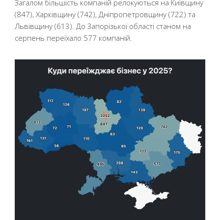
Загалом більшість компаній релокуються на Київщину
(847), Харківщину (742), Дніпропетровщину (722) та
Львівщину (613). До Запорізької області станом на
серпень переїхало 577 компаній.