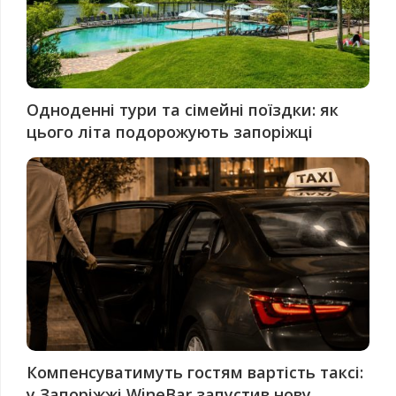
Одноденні тури та сімейні поїздки: як
цього літа подорожують запоріжці
Компенсуватимуть гостям вартість таксі:
у Запоріжжі WineBar запустив нову