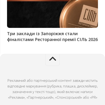
Три заклади із Запоріжжя стали
фіналістами Ресторанної премії СІЛЬ 2026
Рекламний або партнерський контент завжди містить
відповідне маркування (рубрика, плашка, дисклеймер,
зазначення у тексті тощо), який включає написи
«Реклама», «Партнерський», «Спонсорський» або «PR»