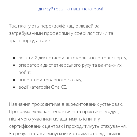
Підписуйтесь на наш інстаграм!
Так, планують перекваліфікацію людей за
затребуваними професіями у сфері логістики та
транспорту, а саме:
логісти й диспетчери автомобільного транспорту;
оператори диспетчерського руху та вантажних
робіт;
оператори товарного складу;
водії категорій C та CE.
Навчання проходитиме в акредитованих установах.
Програма включає теоретичні та практичні модулі,
після чого учасники складатимуть іспити у
сертифікованих центрах і проходитимуть стажування.
За результатами випускники отримають відповідні