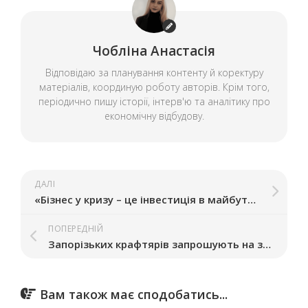
Чобліна Анастасія
Відповідаю за планування контенту й коректуру
матеріалів, координую роботу авторів. Крім того,
періодично пишу історії, інтерв'ю та аналітику про
економічну відбудову.
ДАЛІ
«Бізнес у кризу – це інвестиція в майбутнє»: як у прифронтовому Запоріжжі відкрили простір дозвілля «Кубільня»
ПОПЕРЕДНІЙ
Запорізьких крафтярів запрошують на зустріч: говоритимуть про маркетинг і соцмережі
Вам також має сподобатись...