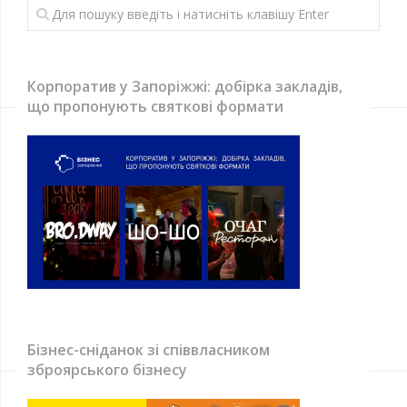
Корпоратив у Запоріжжі: добірка закладів,
що пропонують святкові формати
Бізнес-сніданок зі співвласником
зброярського бізнесу