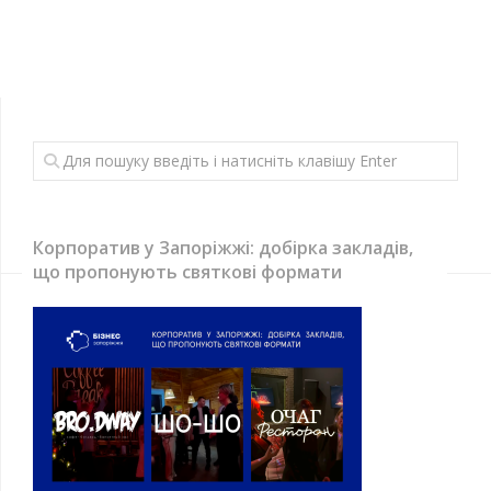
Корпоратив у Запоріжжі: добірка закладів,
що пропонують святкові формати