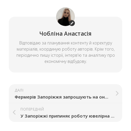
Чобліна Анастасія
Відповідаю за планування контенту й коректуру
матеріалів, координую роботу авторів. Крім того,
періодично пишу історії, інтерв'ю та аналітику про
економічну відбудову.
ДАЛІ
Фермерів Запоріжжя запрошують на онлайн-семінар по догляду за великою рогатою худобою
ПОПЕРЕДНІЙ
У Запоріжжі припиняє роботу ювелірна майстерня AmE