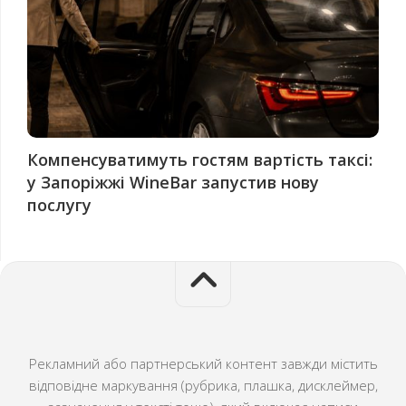
Компенсуватимуть гостям вартість таксі:
у Запоріжжі WineBar запустив нову
послугу
Рекламний або партнерський контент завжди містить
відповідне маркування (рубрика, плашка, дисклеймер,