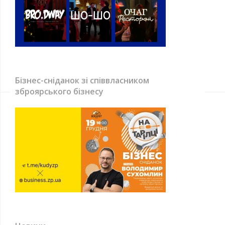
Бізнес-сніданок зі співвласником
зброярського бізнесу