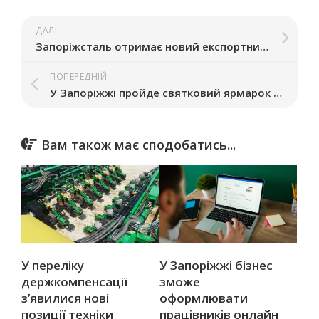
ДАЛІ
Запоріжсталь отримає новий експортний ринок після угоди Метінвесту в Румунії
ПОПЕРЕДНІЙ
У Запоріжжі пройде святковий ярмарок майстрів «Крафтового міста»
Вам також має сподобатись...
У переліку
У Запоріжжі бізнес
держкомпенсації
зможе
з’явилися нові
оформлювати
позиції техніки
працівників онлайн