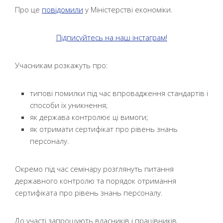
Про це
повідомили
у Міністерстві економіки.
Підписуйтесь на наш інстаграм!
Учасникам розкажуть про:
типові помилки під час впровадження стандартів і
способи їх уникнення;
як держава контролює ці вимоги;
як отримати сертифікат про рівень знань
персоналу.
Окремо під час семінару розглянуть питання
державного контролю та порядок отримання
сертифіката про рівень знань персоналу.
До участі запрошують власників і працівників