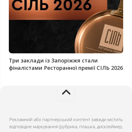
Три заклади із Запоріжжя стали
фіналістами Ресторанної премії СІЛЬ 2026
Рекламний або партнерський контент завжди містить
відповідне маркування (рубрика, плашка, дисклеймер,