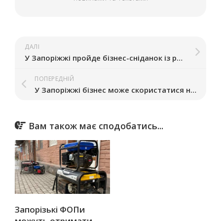
ДАЛІ
У Запоріжжі пройде бізнес-сніданок із регіональним координатором програми «Ти як?» та ментором спільноти Board
ПОПЕРЕДНІЙ
У Запоріжжі бізнес може скористатися новою платформою «СтопТиск»
Вам також має сподобатись...
Запорізькі ФОПи
можуть отримати