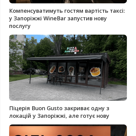
Компенсуватимуть гостям вартість таксі:
у Запоріжжі WineBar запустив нову
послугу
Піцерія Buon Gusto закриває одну з
локацій у Запоріжжі, але готує нову