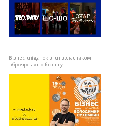
Бізнес-сніданок зі співвласником
зброярського бізнесу