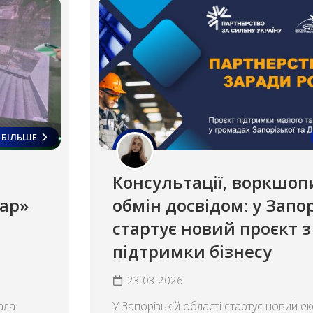
БІЛЬШЕ
Консультації, воркшоп
ар»
обмін досвідом: у Запо
стартує новий проєкт з
підтримки бізнесу
23.03.2026
ала
У Запорізькій області стартує новий е