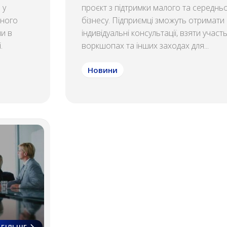
 у
проєкт з підтримки малого та середнь
много
бізнесу. Підприємці зможуть отримати
и в
індивідуальні консультації, взяти участь
.
воркшопах та інших заходах для...
Новини
БІЛЬШЕ