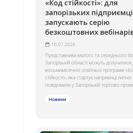
«Код стійкості»: для
запорізьких підприємці
запускають серію
безкоштовних вебінарі
10.07.2026
Представники малого та середнього біз
Запорізькій області можуть долучитися
восьмимісячної освітньої програми «К
стійкості», яка стартує наприкінці липня
повідомили у Запорізькій торгово-проми
Новини