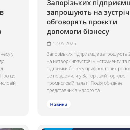
Запорізьких підприємц
в
запрошують на зустріч
обговорять проєкти
в
допомоги бізнесу
12.05.2026
несу у
Запорізьких підприємців запрошують 
 до
на нетворкінг-зустріч «Інструменти та
од
підтримки бізнесу прифронтових регіо
. Про це
це повідомили у Запорізькій торгово-
словій...
промисловій палаті. Подія об’єднає
представників малого та...
Новини