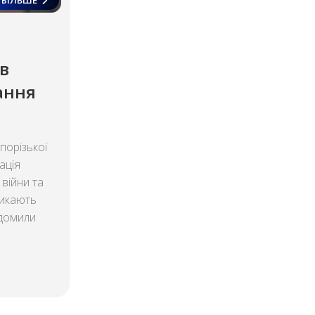
в
ання
порізької
ація
 війни та
ликають
ідомили