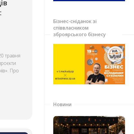
ів
:
Бізнес-сніданок зі
співвласником
зброярського бізнесу
20 травня
 проєкти
нів». Про
Новини