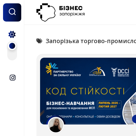
Перейти
до
вмісту
Запорізька торгово-промисл