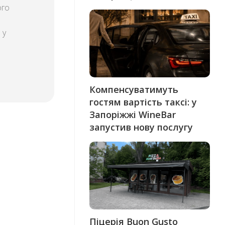
ого
 у
Компенсуватимуть
гостям вартість таксі: у
Запоріжжі WineBar
запустив нову послугу
Піцерія Buon Gusto