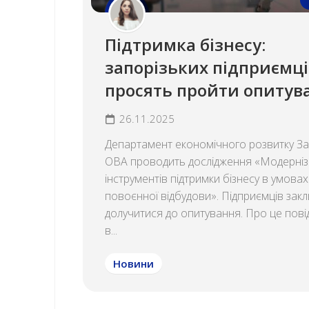
Підтримка бізнесу:
запорізьких підприємці
просять пройти опитув
26.11.2025
Департамент економічного розвитку За
ОВА проводить дослідження «Модерніз
інструментів підтримки бізнесу в умовах
повоєнної відбудови». Підприємців зак
долучитися до опитування. Про це пов
в...
Новини