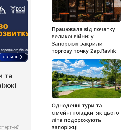
Працювала від початку
великої війни: у
Запоріжжі закрили
торгову точку Zap.Ravlik
БІЛЬШЕ
и та
ріжжі
Одноденні тури та
сімейні поїздки: як цього
літа подорожують
запоріжці
кспертний