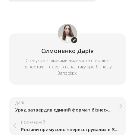
Симоненко Дарія
Спілкуюсь з цікавими людьми та створюю
репортажі, інтерв'ю і аналітику про бізнес у
Запоріжжі
ДАЛІ
Уряд затвердив єдиний формат бізнес-планів, які підприємці подають на державні програми підтримки
ПОПЕРЕДНІЙ
Росіяни примусово «переєстрували» в Запорізькій області 228 підприємств