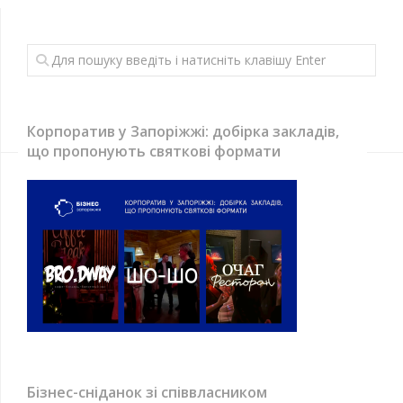
Корпоратив у Запоріжжі: добірка закладів,
що пропонують святкові формати
Бізнес-сніданок зі співвласником