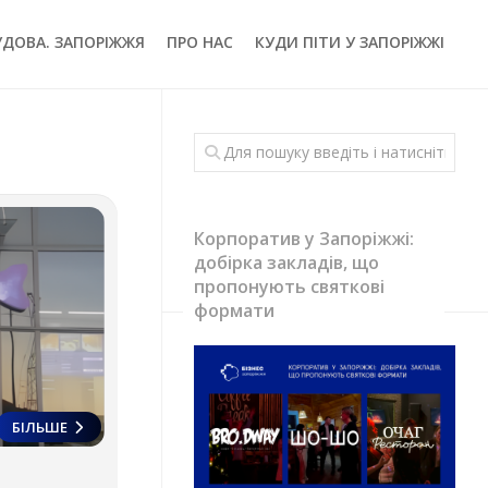
УДОВА. ЗАПОРІЖЖЯ
ПРО НАС
КУДИ ПІТИ У ЗАПОРІЖЖІ
Корпоратив у Запоріжжі:
добірка закладів, що
пропонують святкові
формати
БІЛЬШЕ