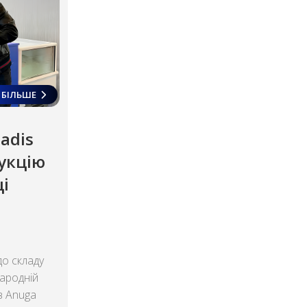
БІЛЬШЕ
adis
укцію
і
до складу
народній
в Anuga