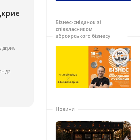
дкриє
Бізнес-сніданок зі
співвласником
зброярського бізнесу
відкриє
оніда
Новини