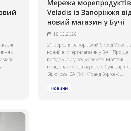
Мережа морепродуктів
новий
Veladis із Запоріжжя ві
новий магазин у Бучі
18.03.2026
магазин
21 березня запорізький бренд Veladis 
ипня у
новий експерт-магазин у Бучі. Про це
домили
повідомили у соцмережах. Магазин
за
працюватиме за адресою бульвар Ле
Бірюкова, 2А (ЖК «Гранд Бурже»)....
Новини