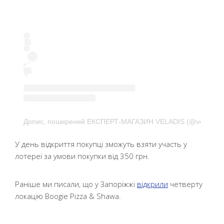
Допис, поширений ЕКСПЕРТ-МАГАЗИН VELADIS (@veladis.xp
У день відкриття покупці зможуть взяти участь у
лотереї за умови покупки від 350 грн.
Раніше ми писали, що у Запоріжжі
відкрили
четверту
локацію Boogie Pizza & Shawa.