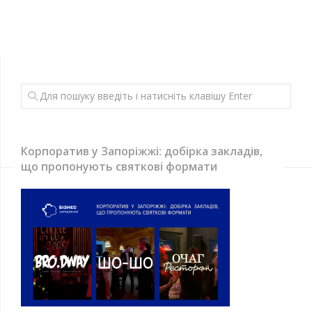
Корпоратив у Запоріжжі: добірка закладів,
що пропонують святкові формати