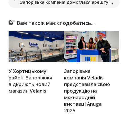
Запорізька компанія домоглася арешту активів російського підприємства в Європі
Вам також має сподобатись...
У Хортицькому
Запорізька
районі Запоріжжя
компанія Veladis
відкриють новий
представила свою
магазин Veladis
продукцію на
міжнародній
виставці Anuga
2025