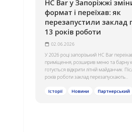
HC Bar у Запоріжжі змін
формат і переїхав: як
перезапустили заклад 
13 років роботи
02.06.2026
У 2026 році запорізький HC Bar переїха
приміщення, розширив меню та барну ка
готується відкрити літній майданчик. Піс
років роботи заклад перезапускають...
Історії
Новини
Партнерський