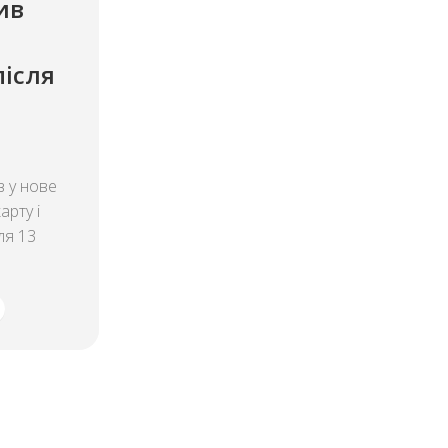
ив
після
в у нове
рту і
ля 13