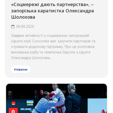
«Соцмережі дають партнерства», –
запорізька каратистка Олександра
Шолохова
06.04.2026
Завдяки активності у соцмережах запорізький
карате-клуб Concordia зміг залучити партнерів та
отримати додаткову підтримку. Про це розповіла
вихованка клубу та чемпіонка Європи з карате
Олександра Шолохова....
Новини