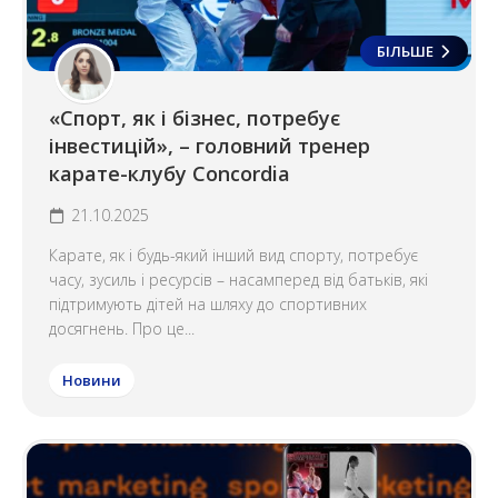
БІЛЬШЕ
«Спорт, як і бізнес, потребує
інвестицій», – головний тренер
карате-клубу Concordia
21.10.2025
Карате, як і будь-який інший вид спорту, потребує
часу, зусиль і ресурсів – насамперед від батьків, які
підтримують дітей на шляху до спортивних
досягнень. Про це...
Новини