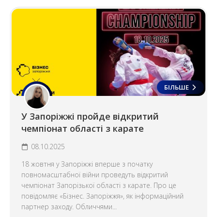
БІЛЬШЕ
У Запоріжжі пройде відкритий
чемпіонат області з карате
08.10.2025
18 жовтня у Запоріжжі вперше з початку
повномасштабної війни проведуть відкритий
чемпіонат Запорізької області з карате. Про це
повідомляє «Бізнес. Запоріжжя», як інформаційний
партнер заходу. Обличчями...