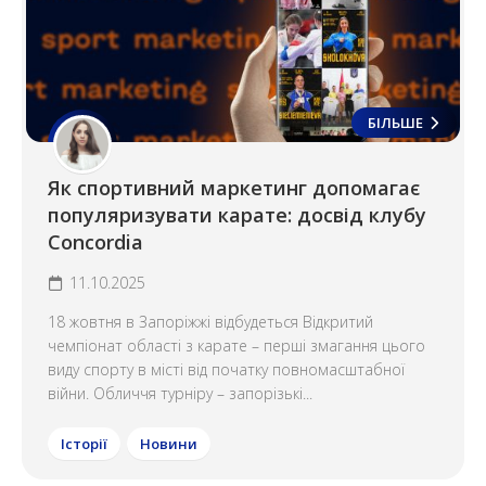
БІЛЬШЕ
Як спортивний маркетинг допомагає
популяризувати карате: досвід клубу
Concordia
11.10.2025
18 жовтня в Запоріжжі відбудеться Відкритий
чемпіонат області з карате – перші змагання цього
виду спорту в місті від початку повномасштабної
війни. Обличчя турніру – запорізькі...
Історії
Новини