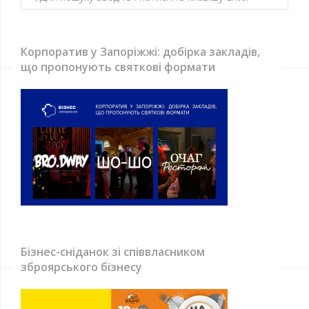
Корпоратив у Запоріжжі: добірка закладів,
що пропонують святкові формати
Бізнес-сніданок зі співвласником
зброярського бізнесу