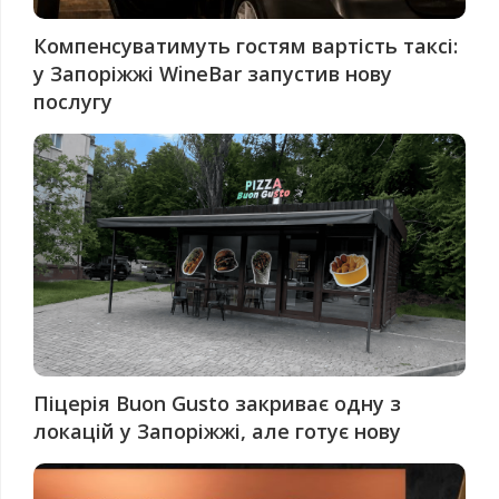
Компенсуватимуть гостям вартість таксі:
у Запоріжжі WineBar запустив нову
послугу
Піцерія Buon Gusto закриває одну з
локацій у Запоріжжі, але готує нову