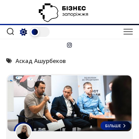
Перейти
до
вмісту
Аскад Ашурбеков
БІЛЬШЕ