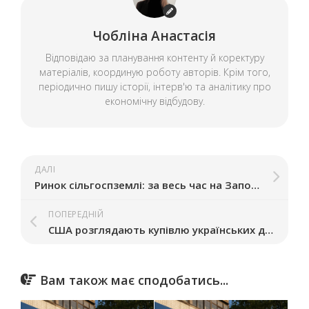
Чобліна Анастасія
Відповідаю за планування контенту й коректуру
матеріалів, координую роботу авторів. Крім того,
періодично пишу історії, інтерв'ю та аналітику про
економічну відбудову.
ДАЛІ
Ринок сільгоспземлі: за весь час на Запоріжжі уклали 2,4 тисячі угод на продаж
ПОПЕРЕДНІЙ
США розглядають купівлю українських дронів-перехоплювачів, зокрема від «Генерал Черешні»
Вам також має сподобатись...