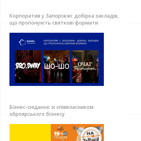
Корпоратив у Запоріжжі: добірка закладів,
що пропонують святкові формати
Бізнес-сніданок зі співвласником
зброярського бізнесу