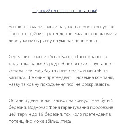
Підписуйтесь на наш інстаграм!
Усі шість подали заявки на участь в обох конкурсах.
Про потенційних претендентів виданню повідомили
двоє учасників ринку на умовах анонімності.
Серед них – банки «Асвіо Банк», «Таскомбанк» та
«Індустріалбанк». Серед небанківських фінустанов –
фінкомпанія EasyPay та лізингова компанія «Еска
Капітал». Ще один претендент – іноземна компанія,
назву та країну походження якої не розкривають.
Останній день подачі заявок на конкурс мав бути 5
березня. Водночас Фонд гарантування продовжив
цей термін до 19 березня, тож коло претендентів
потенційно може збільшитись.