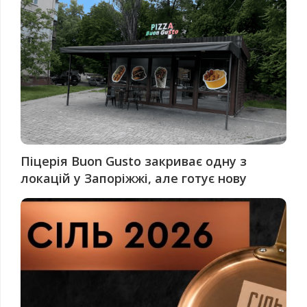
Піцерія Buon Gusto закриває одну з
локацій у Запоріжжі, але готує нову