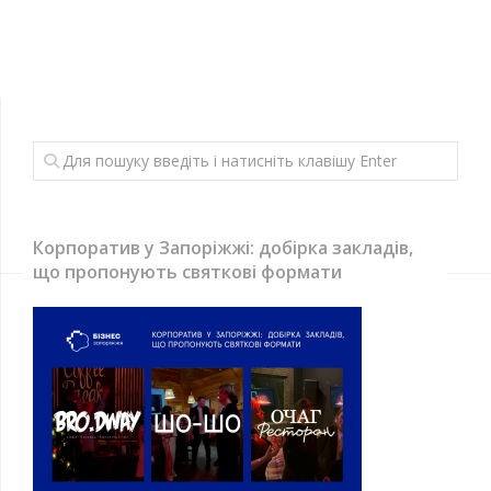
Корпоратив у Запоріжжі: добірка закладів,
що пропонують святкові формати