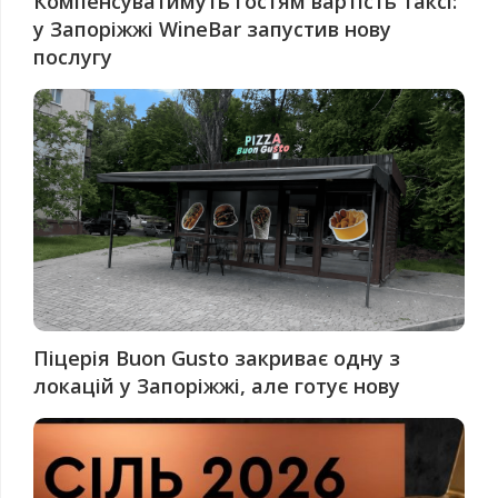
Компенсуватимуть гостям вартість таксі:
у Запоріжжі WineBar запустив нову
послугу
Піцерія Buon Gusto закриває одну з
локацій у Запоріжжі, але готує нову