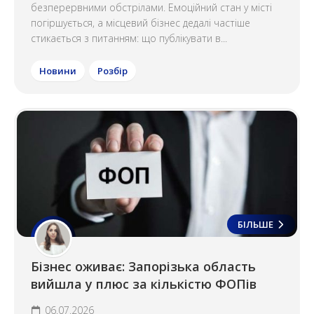
безперервними обстрілами. Емоційний стан у місті
погіршується, а місцевий бізнес дедалі частіше
стикається з питанням: що публікувати в...
Новини
Розбір
БІЛЬШЕ
Бізнес оживає: Запорізька область
вийшла у плюс за кількістю ФОПів
06.07.2026