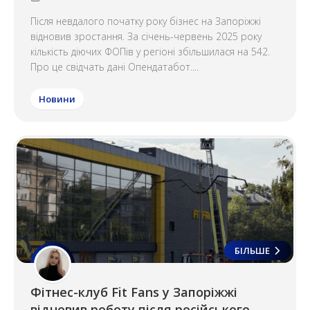
Після невдалого початку року бізнес на Запоріжжі
відновив зростання. За січень-червень 2025 року
кількість діючих ФОПів у регіоні збільшилася на 542.
Про це свідчать дані Опендатабот....
Новини
БІЛЬШЕ
Фітнес-клуб Fit Fans у Запоріжжі
відновив роботу після російського