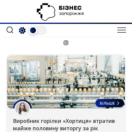
Перейти
до
вмісту
БІЛЬШЕ
Виробник горілки «Хортиця» втратив
майже половину виторгу за рік