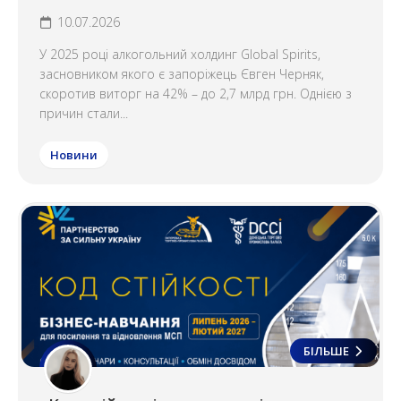
10.07.2026
У 2025 році алкогольний холдинг Global Spirits,
засновником якого є запоріжець Євген Черняк,
скоротив виторг на 42% – до 2,7 млрд грн. Однією з
причин стали...
Новини
БІЛЬШЕ