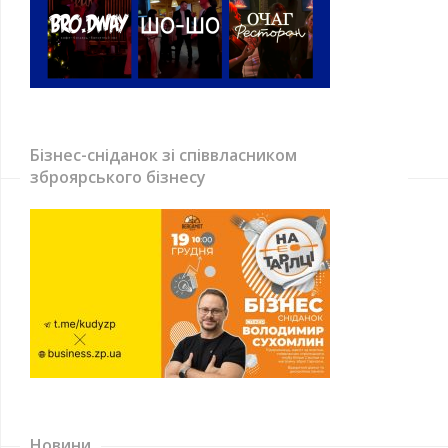
Бізнес-сніданок зі співвласником
зброярського бізнесу
Новини