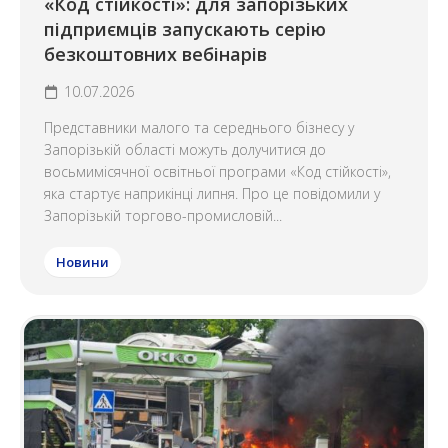
«Код стійкості»: для запорізьких
підприємців запускають серію
безкоштовних вебінарів
10.07.2026
Представники малого та середнього бізнесу у
Запорізькій області можуть долучитися до
восьмимісячної освітньої програми «Код стійкості»,
яка стартує наприкінці липня. Про це повідомили у
Запорізькій торгово-промисловій...
Новини