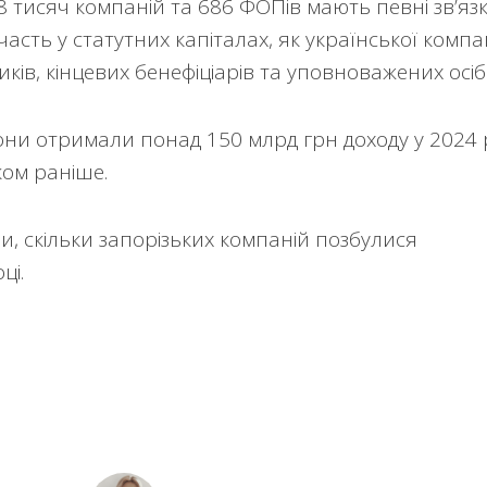
8 тисяч компаній та 686 ФОПів мають певні зв’язк
асть у статутних капіталах, як української компан
ників, кінцевих бенефіціарів та уповноважених осіб
вони отримали понад 150 млрд грн доходу у 2024 
ком раніше.
и, скільки запорізьких компаній позбулися
ці.