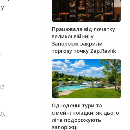
у
Працювала від початку
великої війни: у
Запоріжжі закрили
торгову точку Zap.Ravlik
,
ій
Одноденні тури та
сімейні поїздки: як цього
),
літа подорожують
запоріжці