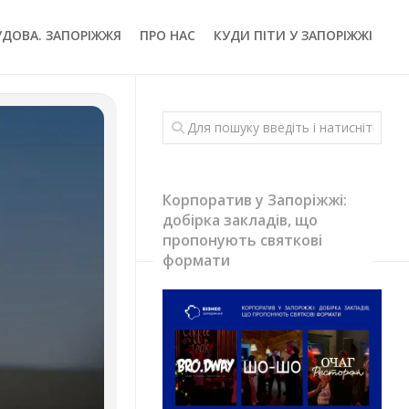
УДОВА. ЗАПОРІЖЖЯ
ПРО НАС
КУДИ ПІТИ У ЗАПОРІЖЖІ
Корпоратив у Запоріжжі:
добірка закладів, що
пропонують святкові
формати