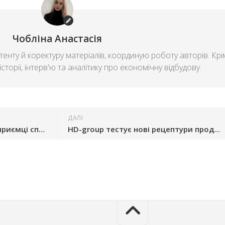
Чобліна Анастасія
енту й коректуру матеріалів, координую роботу авторів. Крі
сторії, інтерв'ю та аналітику про економічну відбудову.
ДАЛІ
За 10 місяців запорізькі підприємці сплатили понад 1,5 млрд грн єдиного податку
HD-group тестує нові рецептури продуктів у Запоріжжі за допомогою ШІ-лабораторії