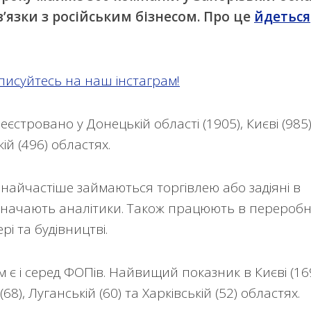
’язки з російським бізнесом.
Про це
йдеться
писуйтесь на наш інстаграм!
єстровано у Донецькій області (1905), Києві (985)
кій (496) областях.
 найчастіше займаються торгівлею або задіяні в
азначають аналітики. Також працюють в переробн
і та будівництві.
м є і серед ФОПів. Найвищий показник в Києві (169
(68), Луганській (60) та Харківській (52) областях.