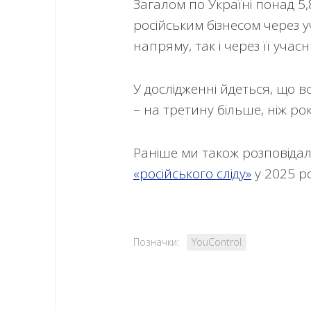
Загалом по Україні понад 5,
російським бізнесом через уч
напряму, так і через її учас
У дослідженні йдеться, що 
– на третину більше, ніж ро
Раніше ми також розповідал
«російського сліду»
у 2025 ро
Позначки:
YouСontrol