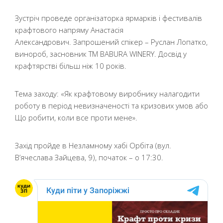
Зустріч проведе організаторка ярмарків і фестивалів
крафтового напряму Анастасія
Александрович. Запрошений спікер – Руслан Лопатко,
винороб, засновник ТМ BABURA WINERY. Досвід у
крафтярстві більш ніж 10 років.
Тема заходу: «Як крафтовому виробнику налагодити
роботу в період невизначеності та кризових умов або
Що робити, коли все проти мене».
Захід пройде в Незламному хабі Орбіта (вул.
В’ячеслава Зайцева, 9), початок – о 17:30.