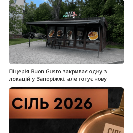
Піцерія Buon Gusto закриває одну з
локацій у Запоріжжі, але готує нову