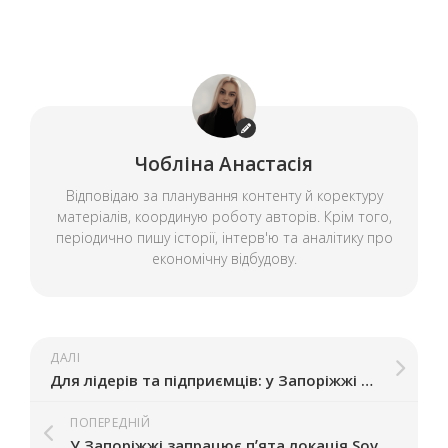
Чобліна Анастасія
Відповідаю за планування контенту й коректуру
матеріалів, координую роботу авторів. Крім того,
періодично пишу історії, інтерв'ю та аналітику про
економічну відбудову.
ДАЛІ
Для лідерів та підприємців: у Запоріжжі проведуть лекцію про розвиток і зміни
ПОПЕРЕДНІЙ
У Запоріжжі запрацює пʼята локація Sova Kava Club