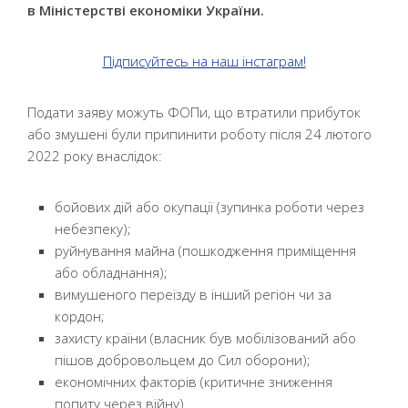
в Міністерстві економіки України.
Підписуйтесь на наш інстаграм!
Подати заяву можуть ФОПи, що втратили прибуток
або змушені були припинити роботу після 24 лютого
2022 року внаслідок:
бойових дій або окупації (зупинка роботи через
небезпеку);
руйнування майна (пошкодження приміщення
або обладнання);
вимушеного переїзду в інший регіон чи за
кордон;
захисту країни (власник був мобілізований або
пішов добровольцем до Сил оборони);
економічних факторів (критичне зниження
попиту через війну).