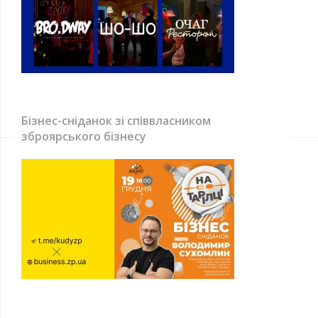
Бізнес-сніданок зі співвласником
зброярського бізнесу