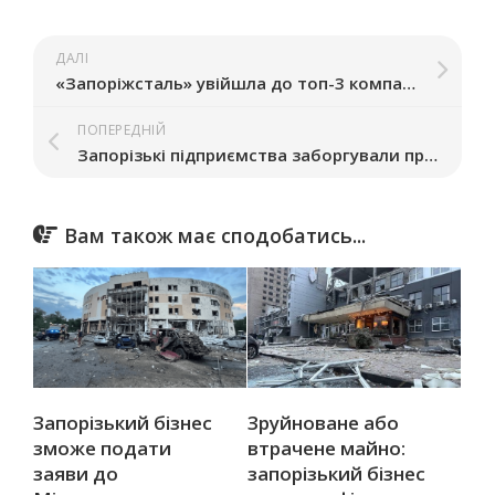
ДАЛІ
«Запоріжсталь» увійшла до топ-3 компаній з переробної промисловості у 2025 році
ПОПЕРЕДНІЙ
Запорізькі підприємства заборгували працівникам майже 50 млн грн
Вам також має сподобатись...
Запорізький бізнес
Зруйноване або
зможе подати
втрачене майно:
заяви до
запорізький бізнес