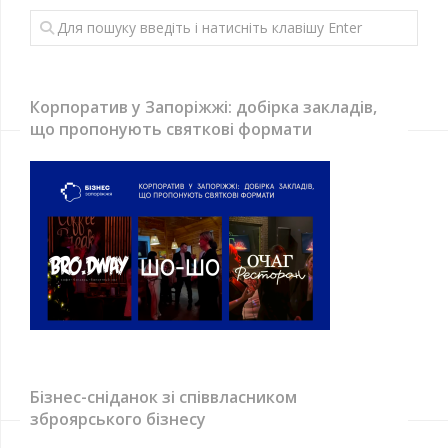
Корпоратив у Запоріжжі: добірка закладів,
що пропонують святкові формати
Бізнес-сніданок зі співвласником
зброярського бізнесу