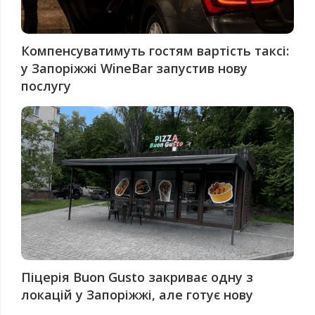
Компенсуватимуть гостям вартість таксі:
у Запоріжжі WineBar запустив нову
послугу
Піцерія Buon Gusto закриває одну з
локацій у Запоріжжі, але готує нову