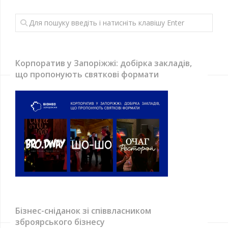
Корпоратив у Запоріжжі: добірка закладів,
що пропонують святкові формати
Бізнес-сніданок зі співвласником
зброярського бізнесу