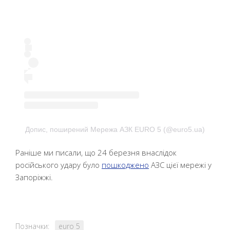
Допис, поширений Мережа АЗК EURO 5 (@euro5.ua)
Раніше ми писали, що 24 березня внаслідок
російського удару було
пошкоджено
АЗС цієї мережі у
Запоріжжі.
Позначки:
euro 5