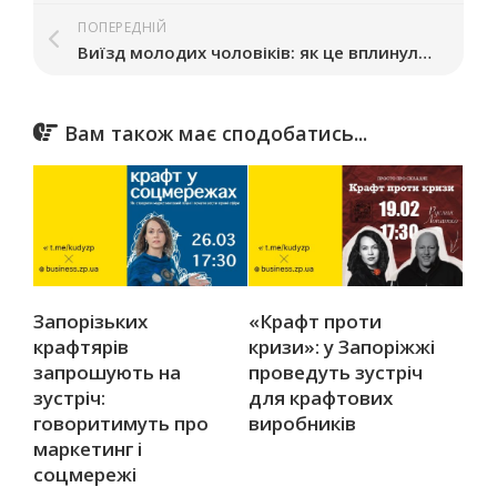
ПОПЕРЕДНІЙ
Виїзд молодих чоловіків: як це вплинуло на роботу бізнесу в Запоріжжі
Вам також має сподобатись...
Запорізьких
«Крафт проти
крафтярів
кризи»: у Запоріжжі
запрошують на
проведуть зустріч
зустріч:
для крафтових
говоритимуть про
виробників
маркетинг і
соцмережі