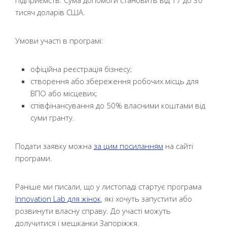
підприємств. Сума допомоги становить від 17 до 30
тисяч доларів США.
Умови участі в програмі:
офіційна реєстрація бізнесу;
створення або збереження робочих місць для
ВПО або місцевих;
співфінансування до 50% власними коштами від
суми гранту.
Подати заявку можна
за цим посиланням
на сайті
програми.
Раніше ми писали, що у листопаді стартує програма
Innovation Lab для жінок
, які хочуть запустити або
розвинути власну справу. До участі можуть
долучитися і мешканки Запоріжжя.