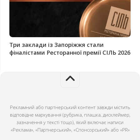
Три заклади із Запоріжжя стали
фіналістами Ресторанної премії СІЛЬ 2026
Рекламний або партнерський контент завжди містить
відповідне маркування (рубрика, плашка, дисклеймер,
зазначення у тексті тощо), який включає написи
«Реклама», «Партнерський», «Спонсорський» або «PR»