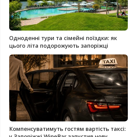
Одноденні тури та сімейні поїздки: як
цього літа подорожують запоріжці
Компенсуватимуть гостям вартість таксі:
у Запоріжжі WineBar запустив нову