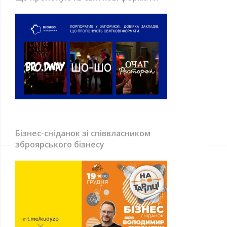
Бізнес-сніданок зі співвласником
зброярського бізнесу